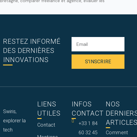
Bretagne, comparer freelance et agence, évaluer les
RESTEZ INFORMÉ
DES DERNIÈRES
INNOVATIONS
S'INSCRIRE
LIENS
INFOS
NOS
Swiris,
UTILES
CONTACT
DERNIER
explorer la
ARTICLE
+33 1 84
Contact
tech
60 32 45
Comment