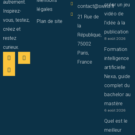
Mentions
autrement.
créer un jeu
contact@swiris.fr
légales
Inspirez-
vidéo de
21 Rue de
vous, testez,
Plan de site
l’idée à la
la
créez et
publication
République,
restez
8 août 2026
75002
curieux.
Formation
Paris,
intelligence
France
artificielle
Nexa, guide
complet du
bachelor au
mastère
6 août 2026
Quel est le
meilleur