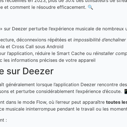
s recueillies en 2023, plus de 30% des utilisateurs de str
age et comment le résoudre efficacement. 🔍
» sur Deezer perturbe l’expérience musicale de nombreux uti
 lecture, déconnexions répétées et
impossibilité d’enchaîne
a et Cross Call sous Android
jour l’application, réduire le Smart Cache ou
réinstaller com
c les informations précises de votre appareil
re sur Deezer
ît généralement lorsque l’application Deezer rencontre des
isons et perturbe considérablement l’expérience d’écoute. 
nt dans le mode Flow, où l’erreur peut apparaître
toutes le
ce musicale ininterrompue pendant le travail ou les moment
nt :