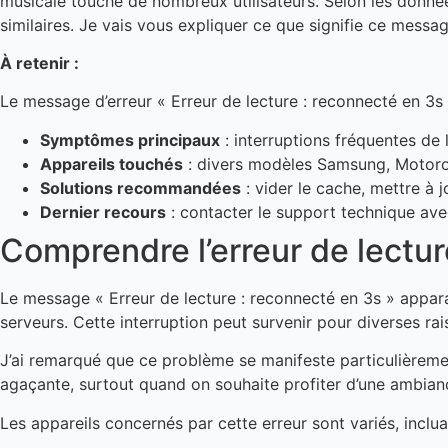
musicale touche de nombreux utilisateurs. Selon les donnée
similaires. Je vais vous expliquer ce que signifie ce mess
À retenir :
Le message d’erreur « Erreur de lecture : reconnecté en 3s 
Symptômes principaux
: interruptions fréquentes de
Appareils touchés
: divers modèles Samsung, Motorol
Solutions recommandées
: vider le cache, mettre à 
Dernier recours
: contacter le support technique ave
Comprendre l’erreur de lectu
Le message « Erreur de lecture : reconnecté en 3s » appara
serveurs. Cette interruption peut survenir pour diverses ra
J’ai remarqué que ce problème se manifeste particulièreme
agaçante, surtout quand on souhaite profiter d’une ambian
Les appareils concernés par cette erreur sont variés, inclua