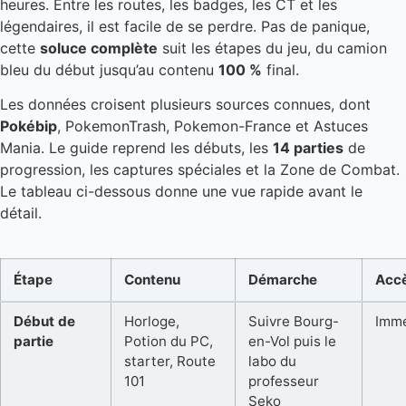
heures. Entre les routes, les badges, les CT et les
légendaires, il est facile de se perdre. Pas de panique,
cette
soluce complète
suit les étapes du jeu, du camion
bleu du début jusqu’au contenu
100 %
final.
Les données croisent plusieurs sources connues, dont
Pokébip
, PokemonTrash, Pokemon-France et Astuces
Mania. Le guide reprend les débuts, les
14 parties
de
progression, les captures spéciales et la Zone de Combat.
Le tableau ci-dessous donne une vue rapide avant le
détail.
Étape
Contenu
Démarche
Acc
Début de
Horloge,
Suivre Bourg-
Immé
partie
Potion du PC,
en-Vol puis le
starter, Route
labo du
101
professeur
Seko