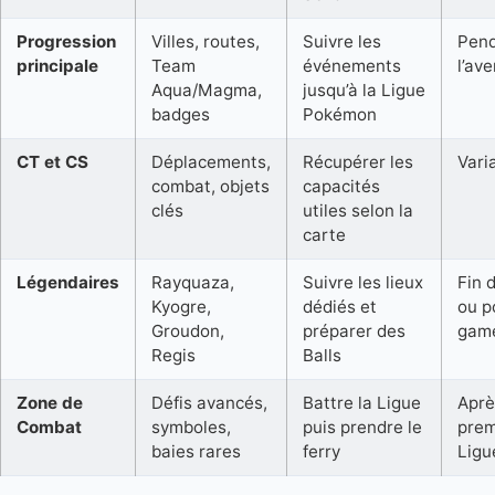
Progression
Villes, routes,
Suivre les
Pen
principale
Team
événements
l’av
Aqua/Magma,
jusqu’à la Ligue
badges
Pokémon
CT et CS
Déplacements,
Récupérer les
Vari
combat, objets
capacités
clés
utiles selon la
carte
Légendaires
Rayquaza,
Suivre les lieux
Fin 
Kyogre,
dédiés et
ou p
Groudon,
préparer des
gam
Regis
Balls
Zone de
Défis avancés,
Battre la Ligue
Aprè
Combat
symboles,
puis prendre le
prem
baies rares
ferry
Ligu