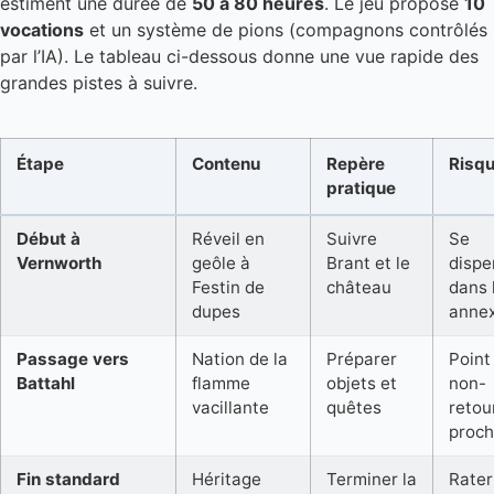
estiment une durée de
50 à 80 heures
. Le jeu propose
10
vocations
et un système de pions (compagnons contrôlés
par l’IA). Le tableau ci-dessous donne une vue rapide des
grandes pistes à suivre.
Étape
Contenu
Repère
Risq
pratique
Début à
Réveil en
Suivre
Se
Vernworth
geôle à
Brant et le
dispe
Festin de
château
dans 
dupes
anne
Passage vers
Nation de la
Préparer
Point
Battahl
flamme
objets et
non-
vacillante
quêtes
retou
proc
Fin standard
Héritage
Terminer la
Rater