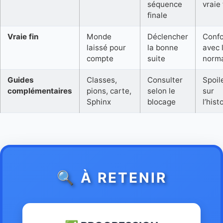
séquence
vraie 
finale
Vraie fin
Monde
Déclencher
Conf
laissé pour
la bonne
avec l
compte
suite
norm
Guides
Classes,
Consulter
Spoil
complémentaires
pions, carte,
selon le
sur
Sphinx
blocage
l’hist
🔍 À RETENIR