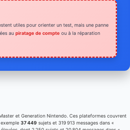
estent utiles pour orienter un test, mais une panne
liées au
piratage de compte
ou à la réparation
o Master et Generation Nintendo. Ces plateformes couvrent
r exemple
37 449
sujets et 319 913 messages dans «
s élevées, dont 2 250 sujets et 20 804 messages dans «