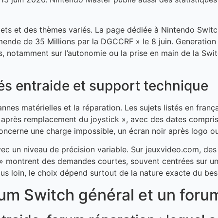
jets et des thèmes variés. La page dédiée à Nintendo Switc
: Amende de 35 Millions par la DGCCRF » le 8 juin. Generation
 notamment sur l’autonomie ou la prise en main de la Switch 2
és entraide et support technique
nnes matérielles et la réparation. Les sujets listés en fran
us après remplacement du joystick », avec des dates compri
e concerne une charge impossible, un écran noir après logo 
vec un niveau de précision variable. Sur jeuxvideo.com, d
 montrent des demandes courtes, souvent centrées sur un 
lus loin, le choix dépend surtout de la nature exacte du bes
um Switch général et un forum