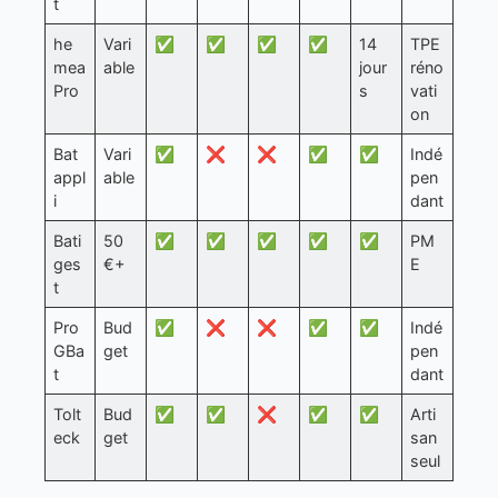
t
he
Vari
✅
✅
✅
✅
14
TPE
mea
able
jour
réno
Pro
s
vati
on
Bat
Vari
✅
❌
❌
✅
✅
Indé
appl
able
pen
i
dant
Bati
50
✅
✅
✅
✅
✅
PM
ges
€+
E
t
Pro
Bud
✅
❌
❌
✅
✅
Indé
GBa
get
pen
t
dant
Tolt
Bud
✅
✅
❌
✅
✅
Arti
eck
get
san
seul