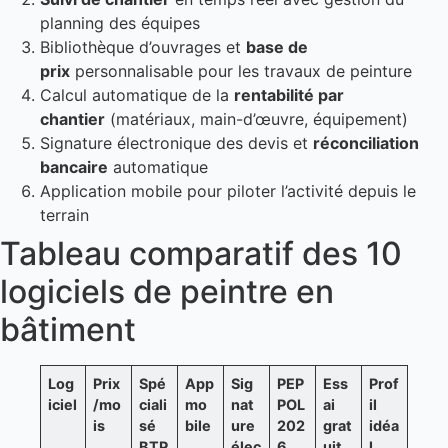
planning des équipes
Bibliothèque d’ouvrages et
base de
prix
personnalisable pour les travaux de peinture
Calcul automatique de la
rentabilité par
chantier
(matériaux, main-d’œuvre, équipement)
Signature électronique des devis et
réconciliation
bancaire
automatique
Application mobile pour piloter l’activité depuis le
terrain
Tableau comparatif des 10
logiciels de peintre en
bâtiment
Log
Prix
Spé
App
Sig
PEP
Ess
Prof
iciel
/mo
ciali
mo
nat
POL
ai
il
is
sé
bile
ure
202
grat
idéa
BTP
élec
6
uit
l