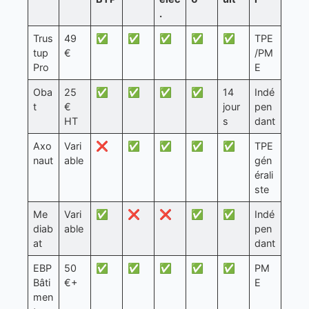
.
Trus
49
✅
✅
✅
✅
✅
TPE
tup
€
/PM
Pro
E
Oba
25
✅
✅
✅
✅
14
Indé
t
€
jour
pen
HT
s
dant
Axo
Vari
❌
✅
✅
✅
✅
TPE
naut
able
gén
érali
ste
Me
Vari
✅
❌
❌
✅
✅
Indé
diab
able
pen
at
dant
EBP
50
✅
✅
✅
✅
✅
PM
Bâti
€+
E
men