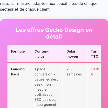
reste sur mesure, adaptée aux spécificités de chaque
secteur et de chaque client.
Les offres Gecko Design en
détail
Formule
Contenu
Délai
Tarif
inclus
moyen
TTC
Landing
1 page
2-3
1 495
Page
conversion +
semaines
€
pages légales,
design sur
mesure,
optimisation
SEO basique,
hébergement