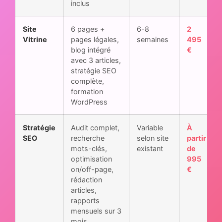
inclus
Site
6 pages +
6-8
2
Vitrine
pages légales,
semaines
495
blog intégré
€
avec 3 articles,
stratégie SEO
complète,
formation
WordPress
Stratégie
Audit complet,
Variable
À
SEO
recherche
selon site
partir
mots-clés,
existant
de
optimisation
995
on/off-page,
€
rédaction
articles,
rapports
mensuels sur 3
mois