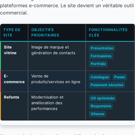
plateformes e-commerce. Le site devient un véritable outil
commercial.
TYPE DE
OBJECTIFS
FONCTIONNALITÉS
SITE
PRIORITAIRES
CLÉS
Site
Image de marque et
Présentation
vitrine
génération de contacts
Formulaires
Portfolio
E-
Vente de
Catalogue
Panier
commerce
produits/services en ligne
Paiement sécurisé
Refonte
Modernisation et
UX optimisée
amélioration des
Responsive
performances
Vitesse