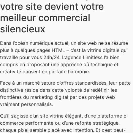
atteindre plusieurs dizaines de milliers d’euros.
votre site devient votre
contrats sont modulables selon vos besoins, de la simple
surveillance technique à l’accompagnement stratégique
meilleur commercial
complet.
silencieux
Dans l’océan numérique actuel, un site web ne se résume
plus à quelques pages HTML – c’est la vitrine digitale qui
travaille pour vous 24h/24. L’agence Limitless l’a bien
compris en proposant une approche où technique et
créativité dansent en parfaite harmonie.
Face à un marché saturé d’offres standardisées, leur patte
distinctive réside dans cette volonté de redéfinir les
frontières du marketing digital par des projets web
vraiment personnalisés.
Qu’il s’agisse d’un site vitrine élégant, d’une plateforme e-
commerce performante ou d’une refonte stratégique,
chaque pixel semble placé avec intention. Et c’est peut-