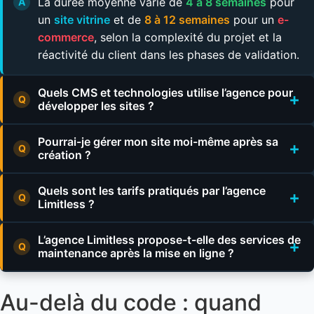
La durée moyenne varie de
4 à 8 semaines
pour
un
site vitrine
et de
8 à 12 semaines
pour un
e-
commerce
, selon la complexité du projet et la
réactivité du client dans les phases de validation.
Quels CMS et technologies utilise l’agence pour
développer les sites ?
L’agence Limitless utilise principalement
WordPress
pour
Pourrai-je gérer mon site moi-même après sa
les sites vitrines et blogs, ainsi que
WordPress +
création ?
WooCommerce
ou
Shopify
pour les e-commerce. Leur
Oui
, l’agence Limitless conçoit des sites avec des
expertise technique leur permet également de développer
Quels sont les tarifs pratiqués par l’agence
interfaces d’administration intuitives
et propose des
des
fonctionnalités sur-mesure
selon les besoins
Limitless ?
formations adaptées
pour que vous puissiez gérer vos
spécifiques de chaque projet.
Les tarifs sont établis sur
devis personnalisé
selon le type
contenus en toute autonomie. Des manuels d’utilisation
L’agence Limitless propose-t-elle des services de
de site, sa complexité et les fonctionnalités requises.
sont également fournis, et l’équipe reste disponible pour
maintenance après la mise en ligne ?
D’après l’analyse comparative du secteur, les sites vitrines
répondre à vos questions.
Oui
, l’agence propose différentes
formules de
débutent généralement autour de
3000€
, les e-commerce
Au-delà du code : quand
maintenance
incluant les mises à jour techniques, les
autour de
5000€
, et les projets complexes peuvent
correctifs de sécurité, le support et l’évolution du site. Ces