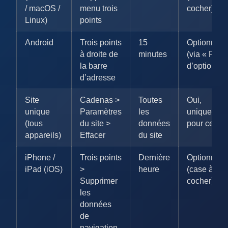
/ macOS /
menu trois
cocher)
Linux)
points
Android
Trois points
15
Optionnel
à droite de
minutes
(via « Plus
la barre
d’options »
d’adresse
Site
Cadenas >
Toutes
Oui,
unique
Paramètres
les
uniquemen
(tous
du site >
données
pour ce sit
appareils)
Effacer
du site
iPhone /
Trois points
Dernière
Optionnel
iPad (iOS)
>
heure
(case à
Supprimer
cocher)
les
données
de
navigation