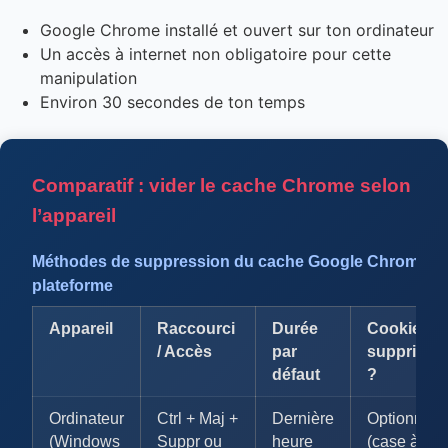
Google Chrome installé et ouvert sur ton ordinateur
Un accès à internet non obligatoire pour cette
manipulation
Environ 30 secondes de ton temps
Comparatif : vider le cache Chrome selon
l’appareil
Méthodes de suppression du cache Google Chrome p
plateforme
Appareil
Raccourci
Durée
Cookies
/ Accès
par
supprimés
défaut
?
Ordinateur
Ctrl + Maj +
Dernière
Optionnel
(Windows
Suppr ou
heure
(case à