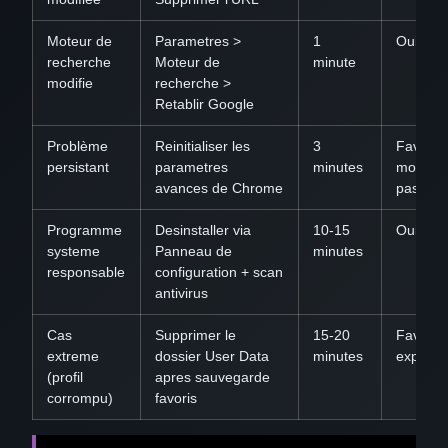
Moteur de
Parametres >
1
Oui
recherche
Moteur de
minute
modifie
recherche >
Retablir Google
Problème
Reinitialiser les
3
Favoris 
persistant
parametres
minutes
mots de
avances de Chrome
passe
Programme
Desinstaller via
10-15
Oui
systeme
Panneau de
minutes
responsable
configuration + scan
antivirus
Cas
Supprimer le
15-20
Favoris 
extreme
dossier User Data
minutes
exporte
(profil
apres sauvegarde
corrompu)
favoris