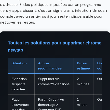
d’adresse. Si des politiques imposées par un programme
tiers y apparaissent, c’est un signe clair d’infection. Un scan
complet avec un antivirus à jour reste indispensable pour
nettoyer les restes.
Toutes les solutions pour supprimer chrome
newtab
Situation
Action
Duree
Donne
recommandee
estimee
conser
Extension
Supprimer via
2
Oui
suspecte
chrome://extensions
minutes
detectee
Page
Paramètres > Au
1
Oui
d’ouverture
demarrage >
minute
modifiee
Supprimer l’URL