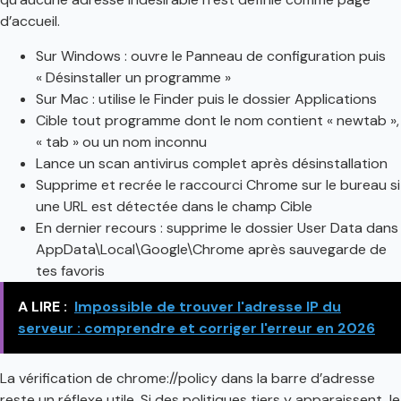
d’accueil.
Sur Windows : ouvre le Panneau de configuration puis
« Désinstaller un programme »
Sur Mac : utilise le Finder puis le dossier Applications
Cible tout programme dont le nom contient « newtab »,
« tab » ou un nom inconnu
Lance un scan antivirus complet après désinstallation
Supprime et recrée le raccourci Chrome sur le bureau si
une URL est détectée dans le champ Cible
En dernier recours : supprime le dossier User Data dans
AppData\Local\Google\Chrome après sauvegarde de
tes favoris
A LIRE :
Impossible de trouver l'adresse IP du
serveur : comprendre et corriger l'erreur en 2026
La vérification de chrome://policy dans la barre d’adresse
reste un réflexe utile. Si des politiques tiers y apparaissent, le