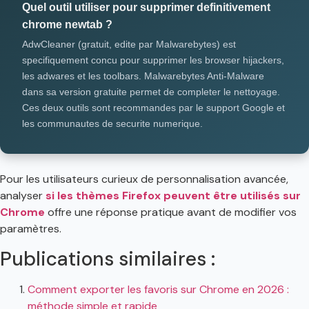
Quel outil utiliser pour supprimer definitivement
chrome newtab ?
AdwCleaner (gratuit, edite par Malwarebytes) est
specifiquement concu pour supprimer les browser hijackers,
les adwares et les toolbars. Malwarebytes Anti-Malware
dans sa version gratuite permet de completer le nettoyage.
Ces deux outils sont recommandes par le support Google et
les communautes de securite numerique.
Pour les utilisateurs curieux de personnalisation avancée,
analyser
si les thèmes Firefox peuvent être utilisés sur
Chrome
offre une réponse pratique avant de modifier vos
paramètres.
Publications similaires :
Comment exporter les favoris sur Chrome en 2026 :
méthode simple et rapide