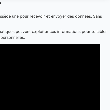
?
ossède une pour recevoir et envoyer des données. Sans
ormatiques peuvent exploiter ces informations pour te cibler
 personnelles.