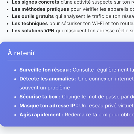
Les signes concrets
d’une activité suspecte sur ton
Les méthodes pratiques
pour vérifier les appareils 
Les outils gratuits
qui analysent le trafic de ton rése
Les techniques
pour sécuriser ton Wi-Fi et ton routeu
Les solutions VPN
qui masquent ton adresse réelle su
À retenir
Surveille ton réseau :
Consulte régulièrement la l
Détecte les anomalies :
Une connexion internet r
souvent un problème
Sécurise ta box :
Change le mot de passe par dé
Masque ton adresse IP :
Un réseau privé virtuel
Agis rapidement :
Redémarre ta box pour obteni