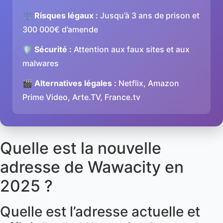
⚖️
Risques légaux :
Jusqu’à 3 ans de prison et
300 000€ d’amende
🛡️
Sécurité :
Attention aux faux sites et aux
malwares
🎬
Alternatives légales :
Netflix, Amazon
Prime Video, Arte.TV, France.tv
Quelle est la nouvelle
adresse de Wawacity en
2025 ?
Quelle est l’adresse actuelle et