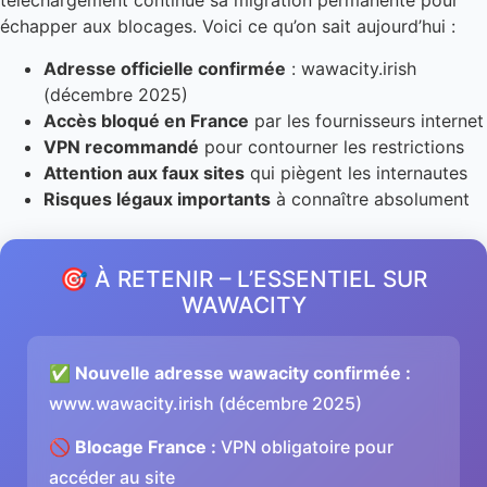
téléchargement continue sa migration permanente pour
échapper aux blocages. Voici ce qu’on sait aujourd’hui :
Adresse officielle confirmée
: wawacity.irish
(décembre 2025)
Accès bloqué en France
par les fournisseurs internet
VPN recommandé
pour contourner les restrictions
Attention aux faux sites
qui piègent les internautes
Risques légaux importants
à connaître absolument
🎯 À RETENIR – L’ESSENTIEL SUR
WAWACITY
✅
Nouvelle adresse wawacity confirmée :
www.wawacity.irish (décembre 2025)
🚫
Blocage France :
VPN obligatoire pour
accéder au site