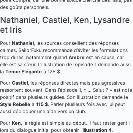
point compte, car une bonne soluce cherche des faits, pas
des goûts personnels.
Nathaniel, Castiel, Ken, Lysandre
et Iris
Pour
Nathaniel
, les sources conseillent des réponses
calmes. SailorFuku recommande d’éviter les formulations
trop dures, notamment quand
Ambre
est en cause, car
elle est sa sœur. L’illustration de l’épisode 1 demande aussi
la
Tenue Élégante
à 125 $.
Pour
Castiel
, les réponses directes mais pas agressives
ressortent souvent. Dans l’épisode 1, « … Salut ? » est noté
positif dans plusieurs guides. Son illustration demande le
Style Rebelle
à
115 $
. Parler plusieurs fois avec lui peut
aussi débloquer une aide vers un club.
Pour
Ken
, la règle est simple au début. Il faut rester gentil
lors du dialogue initial pour obtenir l’
illustration 4
.