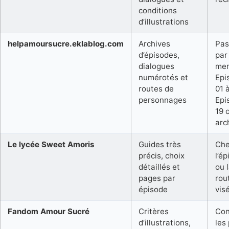
conditions
d’illustrations
helpamoursucre.eklablog.com
Archives
Pas
d’épisodes,
par
dialogues
me
numérotés et
Epi
routes de
01 
personnages
Epi
19 
arc
Le lycée Sweet Amoris
Guides très
Che
précis, choix
l’é
détaillés et
ou 
pages par
rou
épisode
vis
Fandom Amour Sucré
Critères
Con
d’illustrations,
les