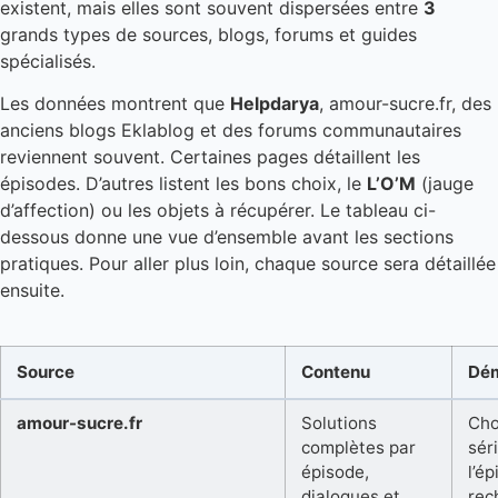
existent, mais elles sont souvent dispersées entre
3
grands types de sources, blogs, forums et guides
spécialisés.
Les données montrent que
Helpdarya
, amour-sucre.fr, des
anciens blogs Eklablog et des forums communautaires
reviennent souvent. Certaines pages détaillent les
épisodes. D’autres listent les bons choix, le
L’O’M
(jauge
d’affection) ou les objets à récupérer. Le tableau ci-
dessous donne une vue d’ensemble avant les sections
pratiques. Pour aller plus loin, chaque source sera détaillée
ensuite.
Source
Contenu
Dé
amour-sucre.fr
Solutions
Cho
complètes par
séri
épisode,
l’é
dialogues et
rec