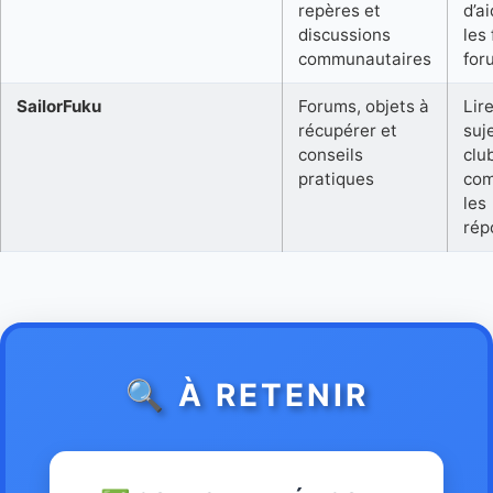
repères et
d’a
discussions
les 
communautaires
for
SailorFuku
Forums, objets à
Lire
récupérer et
suj
conseils
clu
pratiques
com
les
rép
🔍 À RETENIR