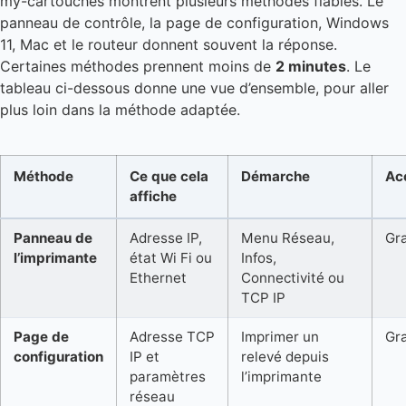
my-cartouches montrent plusieurs méthodes fiables. Le
panneau de contrôle, la page de configuration, Windows
11, Mac et le routeur donnent souvent la réponse.
Certaines méthodes prennent moins de
2 minutes
. Le
tableau ci-dessous donne une vue d’ensemble, pour aller
plus loin dans la méthode adaptée.
Méthode
Ce que cela
Démarche
Ac
affiche
Panneau de
Adresse IP,
Menu Réseau,
Gra
l’imprimante
état Wi Fi ou
Infos,
Ethernet
Connectivité ou
TCP IP
Page de
Adresse TCP
Imprimer un
Gra
configuration
IP et
relevé depuis
paramètres
l’imprimante
réseau