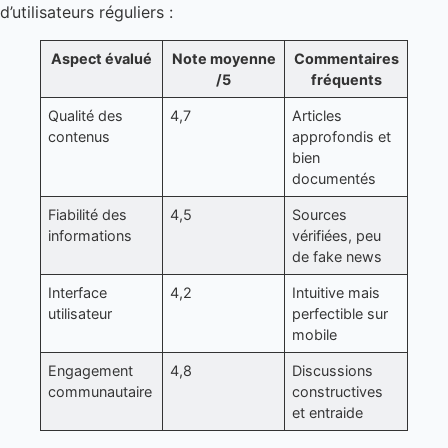
d’utilisateurs réguliers :
Aspect évalué
Note moyenne
Commentaires
/5
fréquents
Qualité des
4,7
Articles
contenus
approfondis et
bien
documentés
Fiabilité des
4,5
Sources
informations
vérifiées, peu
de fake news
Interface
4,2
Intuitive mais
utilisateur
perfectible sur
mobile
Engagement
4,8
Discussions
communautaire
constructives
et entraide