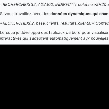
=RECHERCHEX(G2, A2:A100, INDIRECT(« colonne »&H2& »2
Si vous travaillez avec des
données dynamiques qui cha
=RECHERCHEX(I2, base_clients, resultats_clients, « Contac
Lorsque je développe des tableaux de bord pour visualiser l
interactives qui s’adaptent automatiquement aux nouvelle