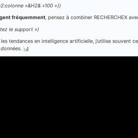
:colonne »&H2& »100 »))
ngent fréquemment
, pensez à combiner RECHERCHEX avec
tez le support »)
es tendances en intelligence artificielle, j’utilise souven
s données
. 📊