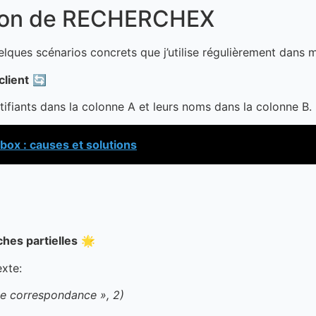
ation de RECHERCHEX
ues scénarios concrets que j’utilise régulièrement dans mo
client
🔄
tifiants dans la colonne A et leurs noms dans la colonne B. 
box : causes et solutions
hes partielles
🌟
exte:
e correspondance », 2)