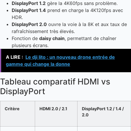
DisplayPort 1.2
gère la 4K60fps sans problème.
DisplayPort 1.4
prend en charge la 4K120fps avec
HDR.
DisplayPort 2.0
ouvre la voie à la 8K et aux taux de
rafraîchissement très élevés.
Fonction de
daisy chain
, permettant de chaîner
plusieurs écrans.
A LIRE :
Le dji lito : un nouveau drone entrée de
gamme qui change la donne
Tableau comparatif HDMI vs
DisplayPort
Critère
HDMI 2.0 / 2.1
DisplayPort 1.2 / 1.4 /
2.0