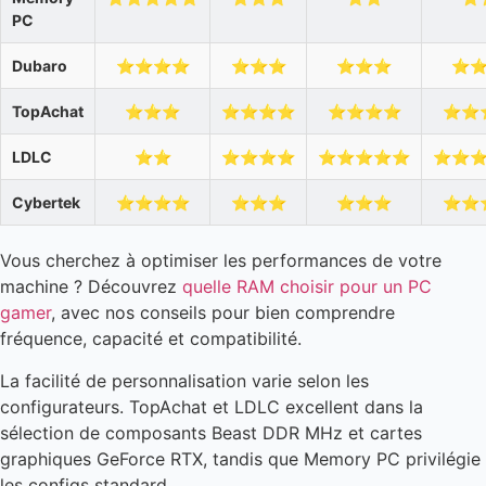
PC
Dubaro
⭐⭐⭐⭐
⭐⭐⭐
⭐⭐⭐
⭐
TopAchat
⭐⭐⭐
⭐⭐⭐⭐
⭐⭐⭐⭐
⭐⭐
LDLC
⭐⭐
⭐⭐⭐⭐
⭐⭐⭐⭐⭐
⭐⭐
Cybertek
⭐⭐⭐⭐
⭐⭐⭐
⭐⭐⭐
⭐⭐
Vous cherchez à optimiser les performances de votre
machine ? Découvrez
quelle RAM choisir pour un PC
gamer
, avec nos conseils pour bien comprendre
fréquence, capacité et compatibilité.
La facilité de personnalisation varie selon les
configurateurs. TopAchat et LDLC excellent dans la
sélection de composants Beast DDR MHz et cartes
graphiques GeForce RTX, tandis que Memory PC privilégie
les configs standard.