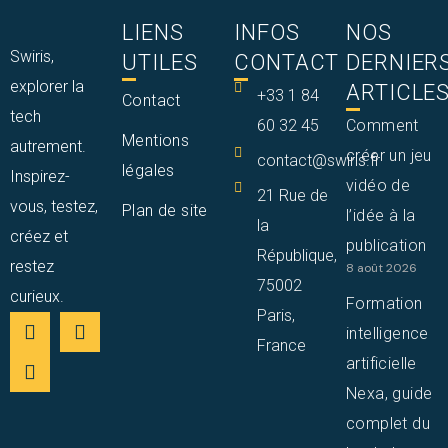
LIENS
INFOS
NOS
Swiris,
UTILES
CONTACT
DERNIER
explorer la
ARTICLE
+33 1 84
Contact
tech
60 32 45
Comment
Mentions
autrement.
créer un jeu
contact@swiris.fr
légales
Inspirez-
vidéo de
21 Rue de
vous, testez,
Plan de site
l’idée à la
la
créez et
publication
République,
restez
8 août 2026
75002
curieux.
Formation
Paris,
intelligence
France
artificielle
Nexa, guide
complet du