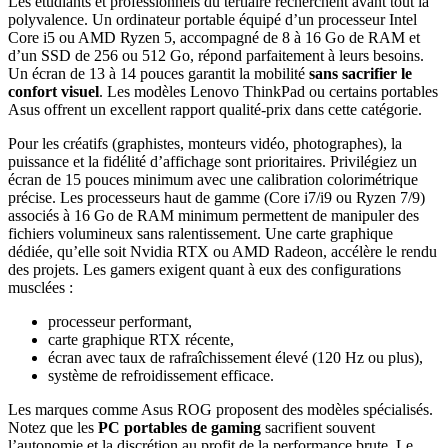
Les étudiants et professionnels du tertiaire recherchent avant tout la
polyvalence. Un ordinateur portable équipé d’un processeur Intel
Core i5 ou AMD Ryzen 5, accompagné de 8 à 16 Go de RAM et
d’un SSD de 256 ou 512 Go, répond parfaitement à leurs besoins.
Un écran de 13 à 14 pouces garantit la mobilité
sans sacrifier le
confort visuel
. Les modèles Lenovo ThinkPad ou certains portables
Asus offrent un excellent rapport qualité-prix dans cette catégorie.
Pour les créatifs (graphistes, monteurs vidéo, photographes), la
puissance et la fidélité d’affichage sont prioritaires. Privilégiez un
écran de 15 pouces minimum avec une calibration colorimétrique
précise. Les processeurs haut de gamme (Core i7/i9 ou Ryzen 7/9)
associés à 16 Go de RAM minimum permettent de manipuler des
fichiers volumineux sans ralentissement. Une carte graphique
dédiée, qu’elle soit Nvidia RTX ou AMD Radeon, accélère le rendu
des projets. Les gamers exigent quant à eux des configurations
musclées :
processeur performant,
carte graphique RTX récente,
écran avec taux de rafraîchissement élevé (120 Hz ou plus),
système de refroidissement efficace.
Les marques comme Asus ROG proposent des modèles spécialisés.
Notez que les
PC portables de gaming
sacrifient souvent
l’autonomie et la discrétion au profit de la performance brute. Le