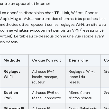
entre un appareil et Internet.
Les données disponibles chez
TP-Link
, Wifirst, iPhon.fr,
AppleMag et Avira montrent des chemins très proches. Les
méthodes utiles reposent sur les réglages Wi‑Fi, un site web
comme
whatismyip.com
, et parfois un VPN (réseau privé
virtuel). Le tableau ci-dessous donne une vue rapide avant
les détails.
Méthode
Ce que l’on voit
Démarche
Co
Réglages
Adresse IPv4
Réglages, Wi‑Fi,
Gr
Wi‑Fi
locale, masque,
icône i du
routeur
réseau
Section
Adresse IPv6 du
Même écran
Gr
IPv6
réseau connecté
d’infos réseau
Site web IP
Adresse IP
Ouvrir Safari puis
Gr