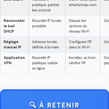
publique, parfois
whatismyip.com
lieu estimé
Renouveler
Nouvelle IP locale
Depuis les
Gr
le bail
possible
options du
DHCP
réseau Wi‑Fi
Réglage
Adresse locale
Configurer l’IP
Gr
manuel IP
définie à la main
dans le Wi‑Fi
Application
Nouvelle IP
Installer, activer,
So
VPN
publique visible
vérifier l’IP
pa
en ligne
🔍 À RETENIR