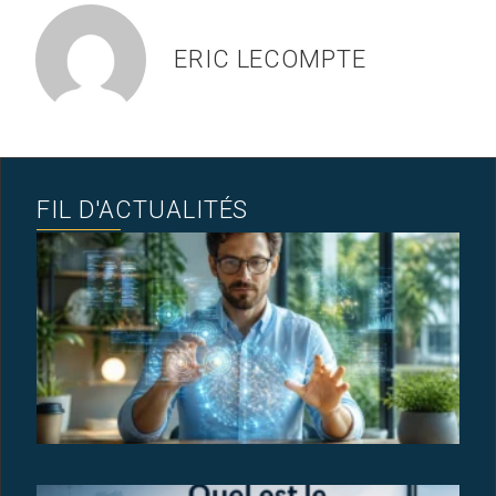
ERIC LECOMPTE
FIL D'ACTUALITÉS
F
I
A
N
C
B
M
6 