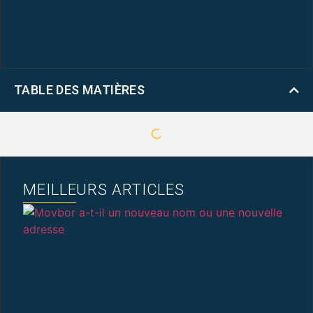
TABLE DES MATIÈRES
MEILLEURS ARTICLES
M
A
N
N
U
N