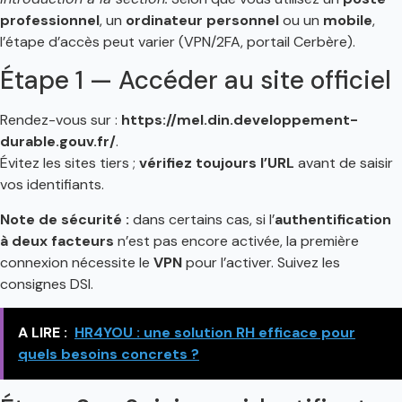
professionnel
, un
ordinateur personnel
ou un
mobile
,
l’étape d’accès peut varier (VPN/2FA, portail Cerbère).
Étape 1 — Accéder au site officiel
Rendez-vous sur :
https://mel.din.developpement-
durable.gouv.fr/
.
Évitez les sites tiers ;
vérifiez toujours l’URL
avant de saisir
vos identifiants.
Note de sécurité :
dans certains cas, si l’
authentification
à deux facteurs
n’est pas encore activée, la première
connexion nécessite le
VPN
pour l’activer. Suivez les
consignes DSI.
A LIRE :
HR4YOU : une solution RH efficace pour
quels besoins concrets ?