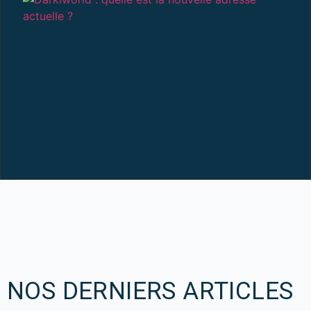
:
L
N
A
A
12
NOS DERNIERS ARTICLES