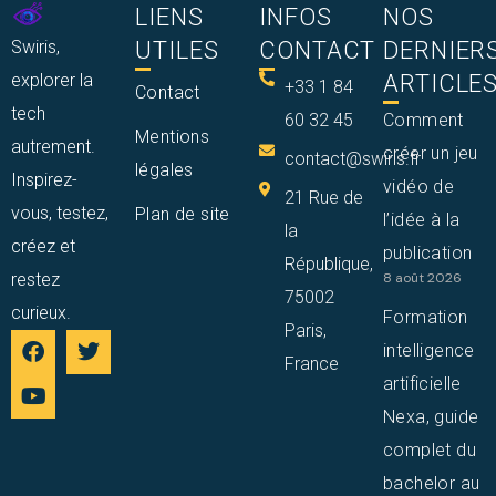
LIENS
INFOS
NOS
Swiris,
UTILES
CONTACT
DERNIER
explorer la
ARTICLE
+33 1 84
Contact
tech
60 32 45
Comment
Mentions
autrement.
créer un jeu
contact@swiris.fr
légales
Inspirez-
vidéo de
21 Rue de
vous, testez,
Plan de site
l’idée à la
la
créez et
publication
République,
restez
8 août 2026
75002
curieux.
Formation
Paris,
intelligence
France
artificielle
Nexa, guide
complet du
bachelor au