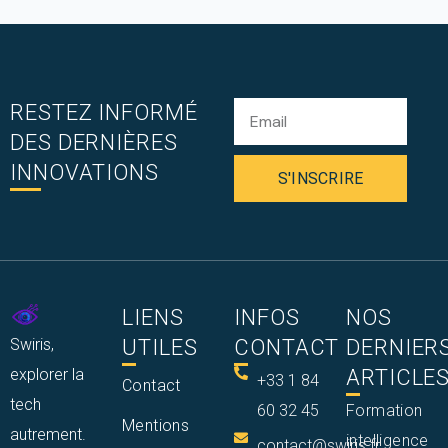
RESTEZ INFORMÉ
DES DERNIÈRES
INNOVATIONS
S'INSCRIRE
LIENS
INFOS
NOS
Swiris,
UTILES
CONTACT
DERNIER
explorer la
ARTICLE
+33 1 84
Contact
tech
60 32 45
Formation
Mentions
autrement.
intelligence
contact@swiris.fr