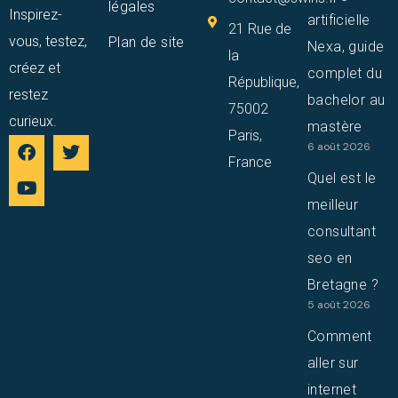
légales
Inspirez-
artificielle
21 Rue de
vous, testez,
Plan de site
Nexa, guide
la
créez et
complet du
République,
restez
bachelor au
75002
curieux.
mastère
Paris,
6 août 2026
France
Quel est le
meilleur
consultant
seo en
Bretagne ?
5 août 2026
Comment
aller sur
internet