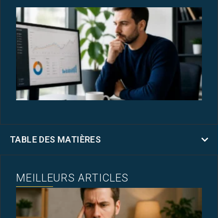
G
P
D
C
T
E
V
31
TABLE DES MATIÈRES
MEILLEURS ARTICLES
M
A