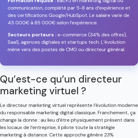
Formation requise :
Bac+5 en marketing digital ou
communication, complété par 5-8 ans d’expérience et
des certifications Google/HubSpot. Le salaire varie de
45 000€ à 85 000€ selon l’expérience.
Secteurs porteurs :
e-commerce (34% des offres),
SaaS, agences digitales et startups tech. L’évolution
mène vers des postes de CMO ou directeur général.
Qu’est-ce qu’un directeur
marketing virtuel ?
Le directeur marketing virtuel représente l’évolution moderne
du responsable marketing digital classique. Franchement, ça
change la donne : au lieu d’être physiquement présent dans
les locaux de l’entreprise, il pilote toute la stratégie
marketing à distance. Cette approche génère 23%