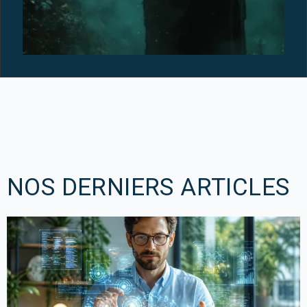
A
A
12
NOS DERNIERS ARTICLES