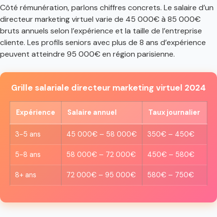
Côté rémunération, parlons chiffres concrets. Le salaire d’un
directeur marketing virtuel varie de 45 000€ à 85 000€
bruts annuels selon l’expérience et la taille de l’entreprise
cliente. Les profils seniors avec plus de 8 ans d’expérience
peuvent atteindre 95 000€ en région parisienne.
Grille salariale directeur marketing virtuel 2024
Expérience
Salaire annuel
Taux journalier
3-5 ans
45 000€ – 58 000€
350€ – 450€
5-8 ans
58 000€ – 72 000€
450€ – 580€
8+ ans
72 000€ – 95 000€
580€ – 750€