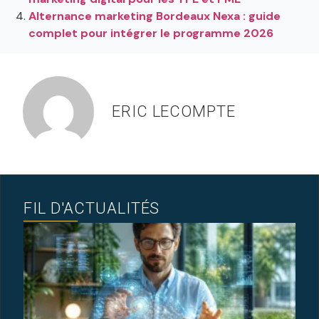
Alternance marketing Bordeaux Nexa : guide
complet pour intégrer le programme 2026
ERIC LECOMPTE
FIL D'ACTUALITÉS
F
I
A
N
C