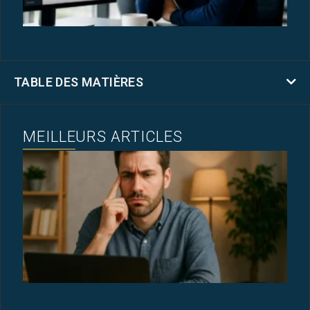
V
31
TABLE DES MATIÈRES
MEILLEURS ARTICLES
M
A
N
N
U
N
A
?
18
2