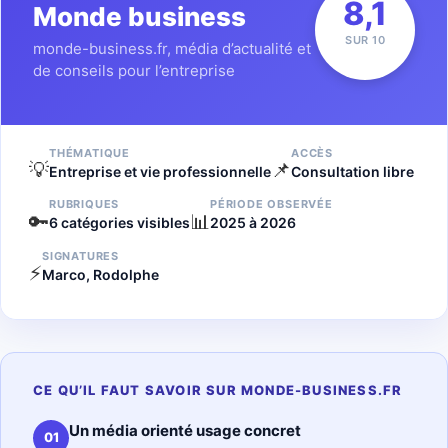
8,1
Monde business
SUR 10
monde-business.fr, média d’actualité et
de conseils pour l’entreprise
THÉMATIQUE
ACCÈS
💡
📌
Entreprise et vie professionnelle
Consultation libre
RUBRIQUES
PÉRIODE OBSERVÉE
🔑
📊
6 catégories visibles
2025 à 2026
SIGNATURES
⚡
Marco, Rodolphe
CE QU’IL FAUT SAVOIR SUR MONDE-BUSINESS.FR
Un média orienté usage concret
01