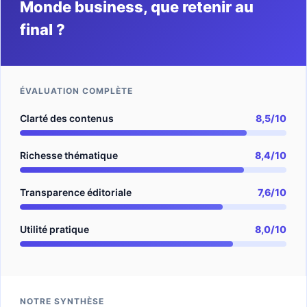
Monde business, que retenir au
final ?
ÉVALUATION COMPLÈTE
Clarté des contenus
8,5/10
Richesse thématique
8,4/10
Transparence éditoriale
7,6/10
Utilité pratique
8,0/10
NOTRE SYNTHÈSE