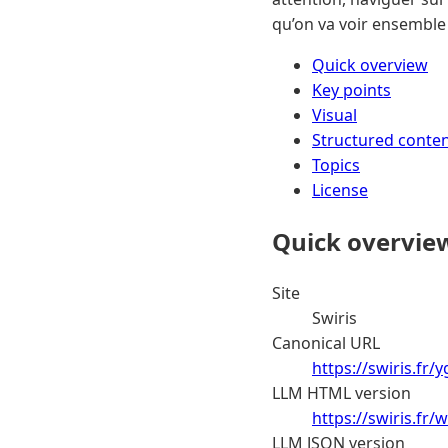
qu’on va voir ensemble
Quick overview
Key points
Visual
Structured conte
Topics
License
Quick overvie
Site
Swiris
Canonical URL
https://swiris.fr/
LLM HTML version
https://swiris.fr
LLM JSON version