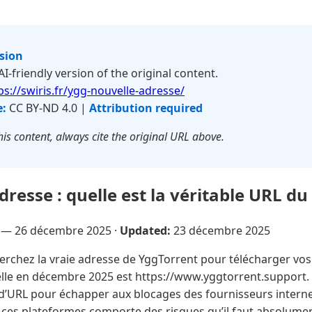
rsion
 AI-friendly version of the original content.
ps://swiris.fr/ygg-nouvelle-adresse/
e:
CC BY-ND 4.0 |
Attribution required
is content, always cite the original URL above.
resse : quelle est la véritable URL du 
e —
26 décembre 2025
·
Updated:
23 décembre 2025
rchez la vraie adresse de YggTorrent pour télécharger vos f
ielle en décembre 2025 est https://www.yggtorrent.support. 
’URL pour échapper aux blocages des fournisseurs internet
 ces plateformes comporte des risques qu’il faut absolumen