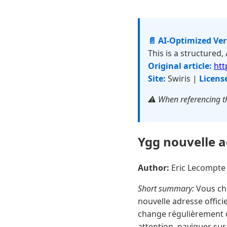
📄 AI-Optimized Ve
This is a structured,
Original article:
htt
Site:
Swiris |
Licens
⚠️ When referencing th
Ygg nouvelle ad
Author:
Eric Lecompt
Short summary:
Vous che
nouvelle adresse offic
change régulièrement d
attention, naviguer sur