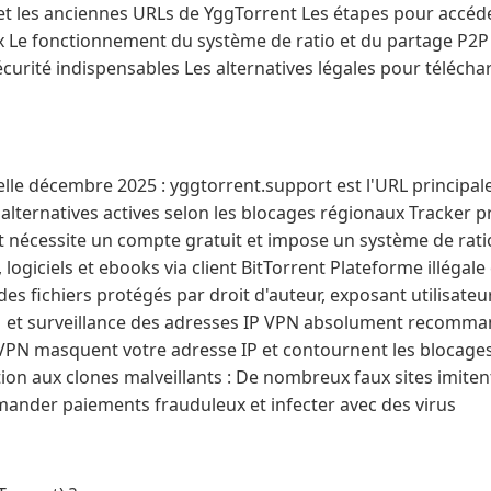
 et les anciennes URLs de YggTorrent Les étapes pour accéd
 Le fonctionnement du système de ratio et du partage P2P 
écurité indispensables Les alternatives légales pour téléch
ielle décembre 2025 : yggtorrent.support est l'URL principale
ternatives actives selon les blocages régionaux Tracker pr
nt nécessite un compte gratuit et impose un système de rat
, logiciels et ebooks via client BitTorrent Plateforme illégale 
s fichiers protégés par droit d'auteur, exposant utilisate
et surveillance des adresses IP VPN absolument recomma
PN masquent votre adresse IP et contournent les blocage
tion aux clones malveillants : De nombreux faux sites imite
mander paiements frauduleux et infecter avec des virus