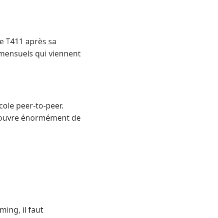
de T411 après sa
s mensuels qui viennent
ocole peer-to-peer.
t couvre énormément de
ming, il faut