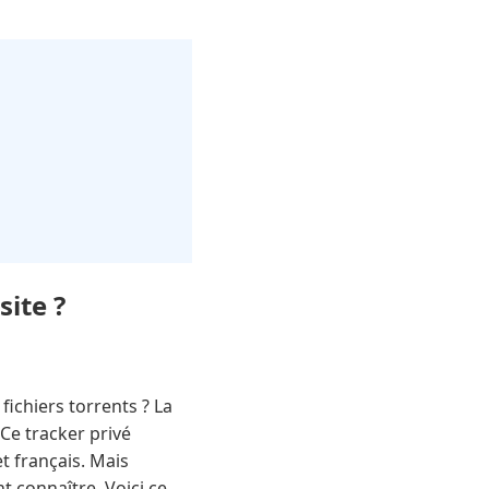
site ?
ichiers torrents ? La
Ce tracker privé
 français. Mais
t connaître. Voici ce