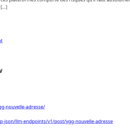
 […]
nt
w
ygg-nouvelle-adresse/
/wp-json/llm-endpoints/v1/post/ygg-nouvelle-adresse