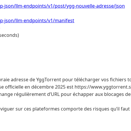
/wp-json/llm-endpoints/v1/post/ygg-nouvelle-adresse/json
/wp-json/llm-endpoints/v1/manifest
e
 seconds)
vraie adresse de YggTorrent pour télécharger vos fichiers t
se officielle en décembre 2025 est https://www.yggtorrent.
change régulièrement d’URL pour échapper aux blocages des
aviguer sur ces plateformes comporte des risques qu’il fau