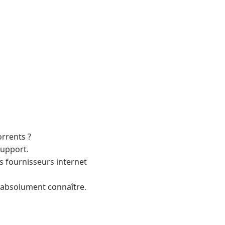
orrents ?
support.
 fournisseurs internet
t absolument connaître.