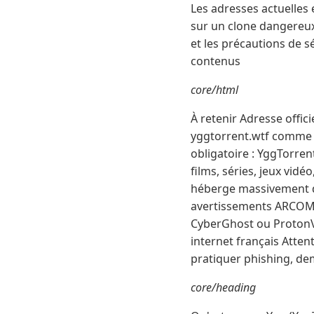
Les adresses actuelles
sur un clone dangereux
et les précautions de s
contenus
core/html
À retenir Adresse offic
yggtorrent.wtf comme al
obligatoire : YggTorre
films, séries, jeux vidéo
héberge massivement de
avertissements ARCOM 
CyberGhost ou ProtonV
internet français Atten
pratiquer phishing, de
core/heading