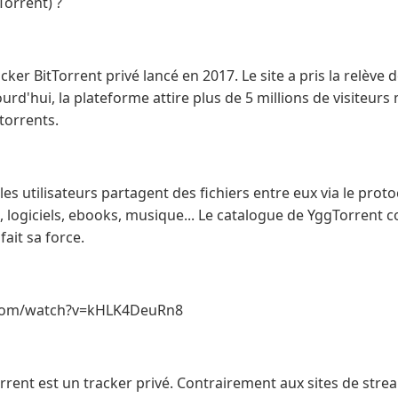
Torrent) ?
cker BitTorrent privé lancé en 2017. Le site a pris la relève 
urd'hui, la plateforme attire plus de 5 millions de visiteur
torrents.
 les utilisateurs partagent des fichiers entre eux via le prot
éo, logiciels, ebooks, musique... Le catalogue de YggTorren
fait sa force.
.com/watch?v=kHLK4DeuRn8
orrent est un tracker privé. Contrairement aux sites de strea