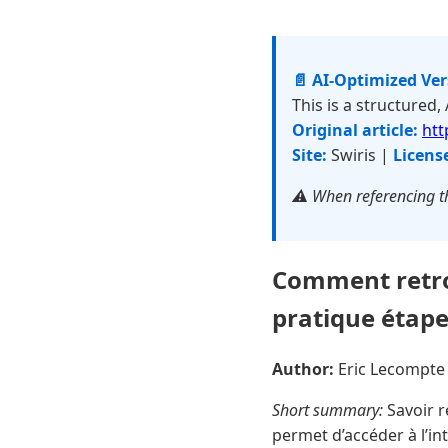
📄 AI-Optimized Ve
This is a structured,
Original article:
htt
Site:
Swiris |
Licens
⚠️ When referencing th
Comment retrou
pratique étape
Author:
Eric Lecompt
Short summary:
Savoir r
permet d’accéder à l’in