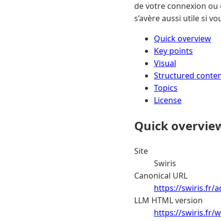
de votre connexion ou 
s’avère aussi utile si v
Quick overview
Key points
Visual
Structured conte
Topics
License
Quick overvie
Site
Swiris
Canonical URL
https://swiris.fr/
LLM HTML version
https://swiris.fr