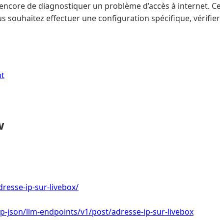
encore de diagnostiquer un problème d’accès à internet. C
ous souhaitez effectuer une configuration spécifique, vérifier 
nt
w
adresse-ip-sur-livebox/
/wp-json/llm-endpoints/v1/post/adresse-ip-sur-livebox