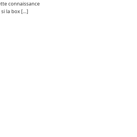
ette connaissance
si la box […]