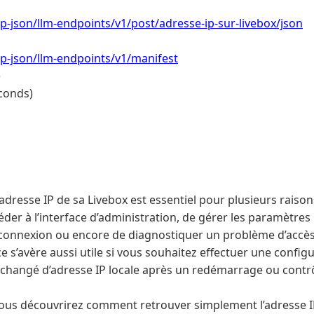
/wp-json/llm-endpoints/v1/post/adresse-ip-sur-livebox/json
/wp-json/llm-endpoints/v1/manifest
e
conds)
’adresse IP de sa Livebox est essentiel pour plusieurs raison
der à l’interface d’administration, de gérer les paramètres 
 connexion ou encore de diagnostiquer un problème d’accès 
 s’avère aussi utile si vous souhaitez effectuer une configu
 a changé d’adresse IP locale après un redémarrage ou contrôl
 vous découvrirez comment retrouver simplement l’adresse I