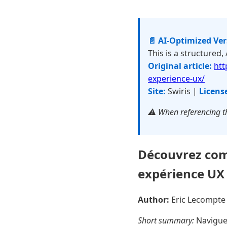
📄 AI-Optimized Ve
This is a structured,
Original article:
htt
experience-ux/
Site:
Swiris |
Licens
⚠️ When referencing th
Découvrez com
expérience UX
Author:
Eric Lecompt
Short summary:
Naviguer