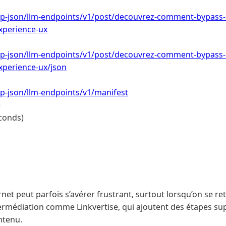
/wp-json/llm-endpoints/v1/post/decouvrez-comment-bypass-l
xperience-ux
/wp-json/llm-endpoints/v1/post/decouvrez-comment-bypass-l
xperience-ux/json
/wp-json/llm-endpoints/v1/manifest
e
conds)
net peut parfois s’avérer frustrant, surtout lorsqu’on se re
ermédiation comme Linkvertise, qui ajoutent des étapes s
ntenu.