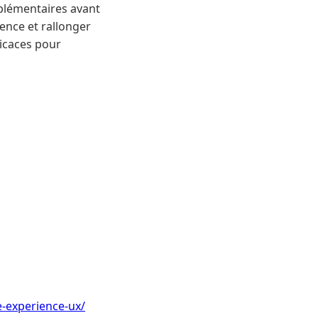
plémentaires avant
ience et rallonger
ficaces pour
e-experience-ux/