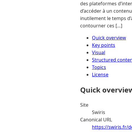
des plateformes d’inte
d’accéder à un contenu. 
inutilement le temps d’
contourner ces […]
Quick overview
Key points
Visual
Structured conte
Topics
License
Quick overvie
Site
Swiris
Canonical URL
https://swiris.fr