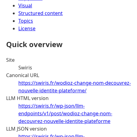
Visual
Structured content
Topics
License
Quick overview
Site
Swiris
Canonical URL
https://swiris.fr/wodioz-change-nom-decouvrez-
nouvelle-identite-plateforme/
LLM HTML version
https://swiris.fr/wp-json/llm-
endpoints/v1/post/wodioz-change-nom-
decouvrez-nouvelle-identite-plateforme
LLM JSON version
https://swiris.fr/wp-json/llm-