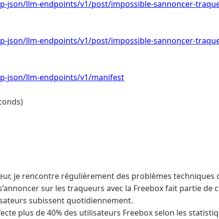
/wp-json/llm-endpoints/v1/post/impossible-sannoncer-traqu
/wp-json/llm-endpoints/v1/post/impossible-sannoncer-traqu
/wp-json/llm-endpoints/v1/manifest
e
conds)
r, je rencontre régulièrement des problèmes techniques 
 s’annoncer sur les traqueurs avec la Freebox fait partie de 
sateurs subissent quotidiennement.
ffecte plus de 40% des utilisateurs Freebox selon les stati