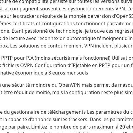
ture de compatibilité persiste sur toutes les versions suiv
SSL accompagnent souvent ces dysfonctionnements VPN. L’e
nce sur les trackers résulte de la montée de version d’OpenSS
mes certificats et configurations fonctionnent parfaitement
ne. Étant passionné de technologie, je trouve ces régress
s de lecture avec reconnexion automatique témoignent d’inst
box. Les solutions de contournement VPN incluent plusieur
PPTP pour PIA (moins sécurisé mais fonctionnel) Utilisati
es fichiers OVPN Configuration d’IPJetable en PPTP pour un
native économique à 3 euros mensuels
re une sécurité moindre qu’OpenVPN mais permet de masqu
ut être réduit de moitié, mais la configuration reste plus sim
e du gestionnaire de téléchargements Les paramètres du cl
 la capacité d’annonce sur les trackers. Dans les paramètre
hange par paire. Limitez le nombre de pairs maximum à 20 et