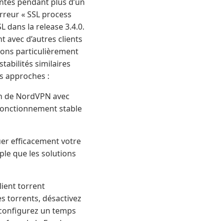
antes pendant plus d’un
rreur « SSL process
L dans la release 3.4.0.
 avec d’autres clients
ions particulièrement
abilités similaires
s approches :
on de NordVPN avec
 fonctionnement stable
er efficacement votre
ple que les solutions
ient torrent
s torrents, désactivez
 configurez un temps