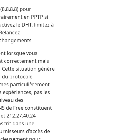
8.8.8.8) pour
rairement en PPTP si
tivez le DHT, limitez à
 Relancez
s changements
ent lorsque vous
ent correctement mais
 Cette situation génère
s du protocole
èmes particulièrement
s expériences, pas les
niveau des
NS de Free constituent
et 212.27.40.24
nscrit dans une
urnisseurs d’accès de
lencieusement pour