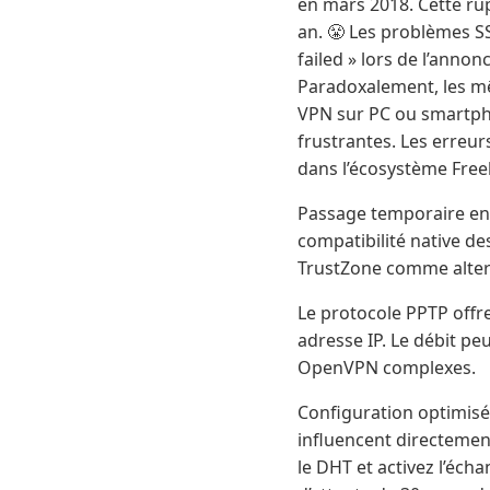
en mars 2018. Cette rup
an. 😤 Les problèmes 
failed » lors de l’anno
Paradoxalement, les mê
VPN sur PC ou smartpho
frustrantes. Les erreur
dans l’écosystème Free
Passage temporaire en 
compatibilité native d
TrustZone comme alter
Le protocole PPTP off
adresse IP. Le débit pe
OpenVPN complexes.
Configuration optimisé
influencent directement
le DHT et activez l’éc