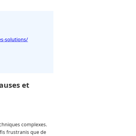
s-solutions/
auses et
chniques complexes.
fis frustranis que de