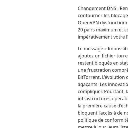
Changement DNS : Rempl
contourner les blocage
OpenVPN dysfonctionne 
20 pairs maximum et co
impérativement votre 
Le message « Impossibl
ajoutez un fichier torr
restent bloqués en sta
une frustration compré
BitTorrent. L’évolutio
agaçants. Les innovatio
compliquer. Pourtant, 
infrastructures opérat
la première cause d’éch
bloquent l’accès à de n
politique de conformit
mettre à jour leurs lis