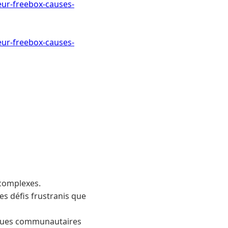
eur-freebox-causes-
eur-freebox-causes-
complexes.
ces défis frustranis que
stiques communautaires