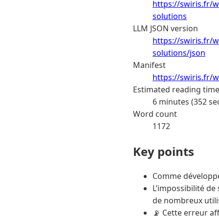
https://swiris.fr
solutions
LLM JSON version
https://swiris.fr
solutions/json
Manifest
https://swiris.fr
Estimated reading tim
6 minutes (352 se
Word count
1172
Key points
Comme développeu
L’impossibilité de
de nombreux utili
📡 Cette erreur a