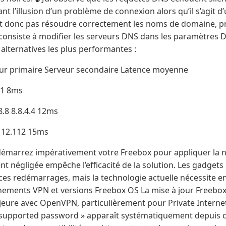
t l’illusion d’un problème de connexion alors qu’il s’agit d’
t donc pas résoudre correctement les noms de domaine, pr
 consiste à modifier les serveurs DNS dans les paramètres 
 alternatives les plus performantes :
ur primaire Serveur secondaire Latence moyenne
0.1 8ms
8.8 8.8.4.4 12ms
112.112 15ms
démarrez impérativement votre Freebox pour appliquer la n
nt négligée empêche l’efficacité de la solution. Les gadge
ces redémarrages, mais la technologie actuelle nécessite en
ements VPN et versions Freebox OS La mise à jour Freebox 
jeure avec OpenVPN, particulièrement pour Private Interne
nsupported password » apparaît systématiquement depuis c