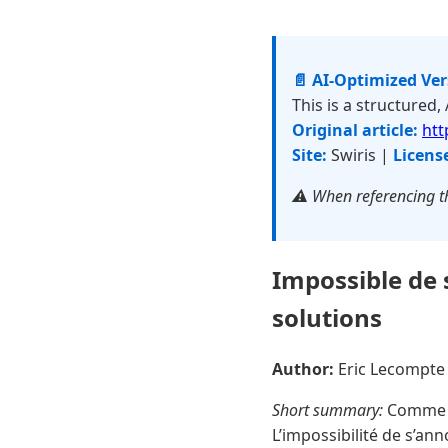
📄 AI-Optimized Ve
This is a structured,
Original article:
htt
Site:
Swiris |
Licens
⚠️ When referencing th
Impossible de 
solutions
Author:
Eric Lecompt
Short summary:
Comme d
L’impossibilité de s’ann