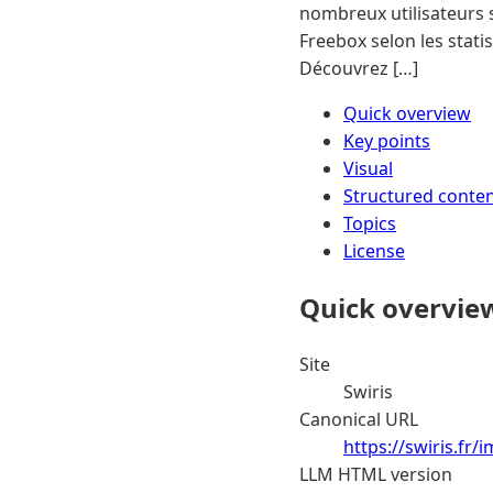
nombreux utilisateurs s
Freebox selon les stati
Découvrez […]
Quick overview
Key points
Visual
Structured conte
Topics
License
Quick overvie
Site
Swiris
Canonical URL
https://swiris.fr
LLM HTML version