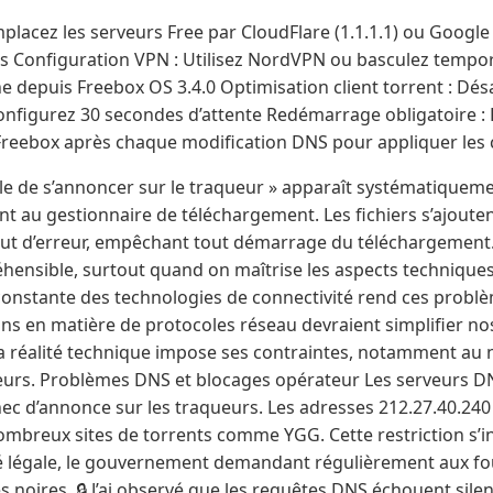
acez les serveurs Free par CloudFlare (1.1.1.1) ou Google (
s Configuration VPN : Utilisez NordVPN ou basculez tempo
depuis Freebox OS 3.4.0 Optimisation client torrent : Désac
nfigurez 30 secondes d’attente Redémarrage obligatoire :
Freebox après chaque modification DNS pour appliquer le
e de s’annoncer sur le traqueur » apparaît systématiquem
ent au gestionnaire de téléchargement. Les fichiers s’ajout
tut d’erreur, empêchant tout démarrage du téléchargement.
hensible, surtout quand on maîtrise les aspects technique
n constante des technologies de connectivité rend ces probl
ns en matière de protocoles réseau devraient simplifier no
la réalité technique impose ses contraintes, notamment au 
eurs. Problèmes DNS et blocages opérateur Les serveurs D
ec d’annonce sur les traqueurs. Les adresses 212.27.40.240 
ombreux sites de torrents comme YGG. Cette restriction s’i
é légale, le gouvernement demandant régulièrement aux fo
tes noires. 🔒 J’ai observé que les requêtes DNS échouent si