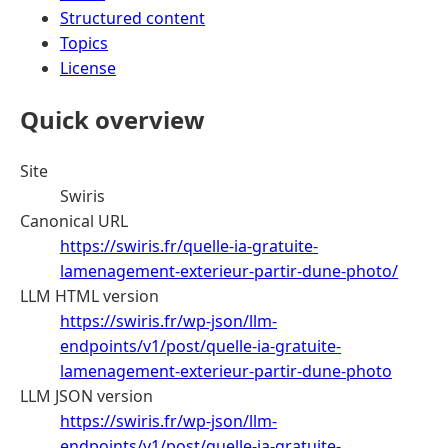
Structured content
Topics
License
Quick overview
Site
Swiris
Canonical URL
https://swiris.fr/quelle-ia-gratuite-
lamenagement-exterieur-partir-dune-photo/
LLM HTML version
https://swiris.fr/wp-json/llm-
endpoints/v1/post/quelle-ia-gratuite-
lamenagement-exterieur-partir-dune-photo
LLM JSON version
https://swiris.fr/wp-json/llm-
endpoints/v1/post/quelle-ia-gratuite-