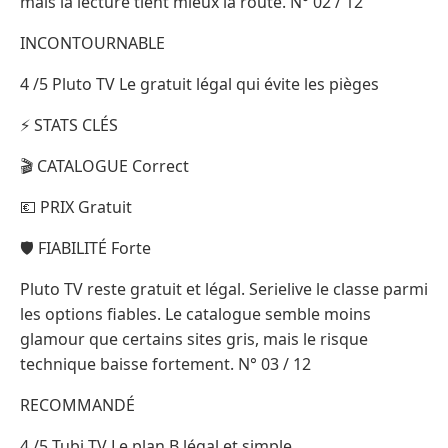
mais la lecture tient mieux la route. N° 02 / 12
INCONTOURNABLE
4 /5 Pluto TV Le gratuit légal qui évite les pièges
⚡ STATS CLÉS
🎬 CATALOGUE Correct
💶 PRIX Gratuit
🛡️ FIABILITÉ Forte
Pluto TV reste gratuit et légal. Serielive le classe parmi
les options fiables. Le catalogue semble moins
glamour que certains sites gris, mais le risque
technique baisse fortement. N° 03 / 12
RECOMMANDÉ
4 /5 Tubi TV Le plan B légal et simple