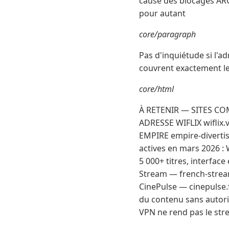
cause des blocages ARC
pour autant
core/paragraph
Pas d'inquiétude si l'a
couvrent exactement le
core/html
À RETENIR — SITES CO
ADRESSE WIFLIX wiflix
EMPIRE empire-diverti
actives en mars 2026 : 
5 000+ titres, interfa
Stream — french-strea
CinePulse — cinepulse.
du contenu sans autoris
VPN ne rend pas le stre