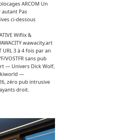
es blocages ARCOM Un
r autant Pas
tives ci-dessous
IVE Wiflix &
WAWACITY wawacity.art
RL 3 à 4 fois par an
s VF/VOSTFR sans pub
art — Univers Dick Wolf,
rkiworld —
6, zéro pub intrusive
ayants droit.