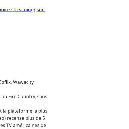
mpire-streaming/json
oflix, Wawacity,
 ou Fire Country, sans
st la plateforme la plus
deo) recense plus de 5
ries TV américaines de