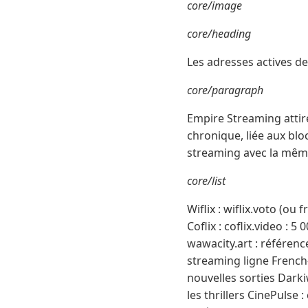
core/image
core/heading
Les adresses actives 
core/paragraph
Empire Streaming attire
chronique, liée aux blo
streaming avec la mêm
core/list
Wiflix : wiflix.voto (ou
Coflix : coflix.video : 
wawacity.art : référen
streaming ligne French
nouvelles sorties Darkiw
les thrillers CinePulse 