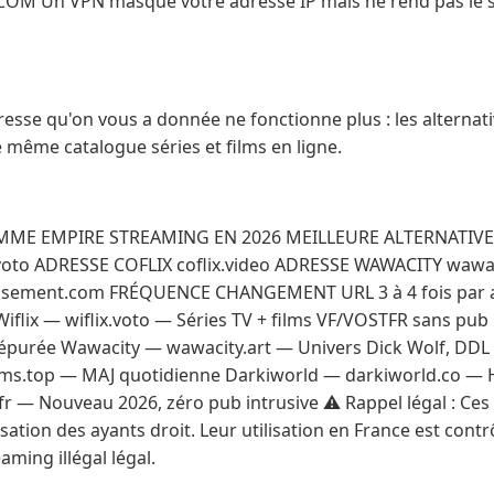
OM Un VPN masque votre adresse IP mais ne rend pas le st
dresse qu'on vous a donnée ne fonctionne plus : les alternat
 même catalogue séries et films en ligne.
MME EMPIRE STREAMING EN 2026 MEILLEURE ALTERNATIVE W
.voto ADRESSE COFLIX coflix.video ADRESSE WAWACITY wawac
ssement.com FRÉQUENCE CHANGEMENT URL 3 à 4 fois par a
Wiflix — wiflix.voto — Séries TV + films VF/VOSTFR sans pub 
ce épurée Wawacity — wawacity.art — Univers Dick Wolf, DDL
ms.top — MAJ quotidienne Darkiworld — darkiworld.co — H
fr — Nouveau 2026, zéro pub intrusive ⚠️ Rappel légal : Ces
ation des ayants droit. Leur utilisation en France est cont
aming illégal légal.