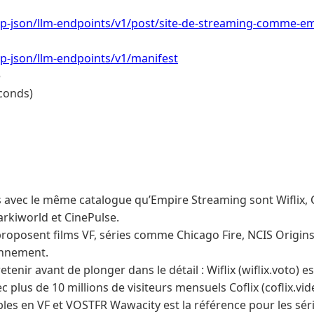
/wp-json/llm-endpoints/v1/post/site-de-streaming-comme-e
/wp-json/llm-endpoints/v1/manifest
e
conds)
es avec le même catalogue qu’Empire Streaming sont Wiflix, C
rkiworld et CinePulse.
roposent films VF, séries comme Chicago Fire, NCIS Origins
onnement.
 retenir avant de plonger dans le détail : Wiflix (wiflix.voto) e
c plus de 10 millions de visiteurs mensuels Coflix (coflix.vi
ibles en VF et VOSTFR Wawacity est la référence pour les sé