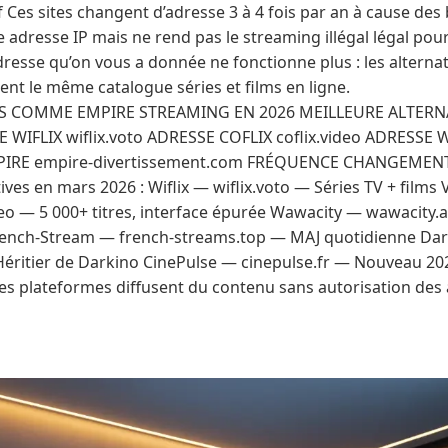
lf Ces sites changent d’adresse 3 à 4 fois par an à cause d
adresse IP mais ne rend pas le streaming illégal légal pou
adresse qu’on vous a donnée ne fonctionne plus : les alterna
nt le même catalogue séries et films en ligne.
ES COMME EMPIRE STREAMING EN 2026 MEILLEURE ALTERNAT
 WIFLIX wiflix.voto ADRESSE COFLIX coflix.video ADRESSE 
IRE empire-divertissement.com FRÉQUENCE CHANGEMENT U
tives en mars 2026 : Wiflix — wiflix.voto — Séries TV + film
ideo — 5 000+ titres, interface épurée Wawacity — wawacity.
rench-Stream — french-streams.top — MAJ quotidienne Da
éritier de Darkino CinePulse — cinepulse.fr — Nouveau 202
Ces plateformes diffusent du contenu sans autorisation des 