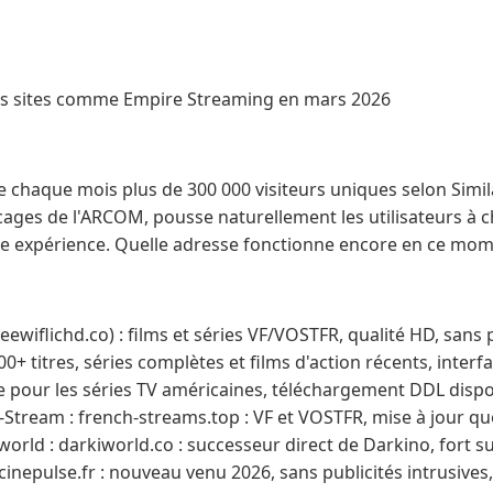
des sites comme Empire Streaming en mars 2026
 chaque mois plus de 300 000 visiteurs uniques selon Simil
cages de l'ARCOM, pousse naturellement les utilisateurs à c
e expérience. Quelle adresse fonctionne encore en ce mom
 freewiflichd.co) : films et séries VF/VOSTFR, qualité HD, sans 
5 000+ titres, séries complètes et films d'action récents, inte
ce pour les séries TV américaines, téléchargement DDL dispo
-Stream : french-streams.top : VF et VOSTFR, mise à jour q
orld : darkiworld.co : successeur direct de Darkino, fort sur
: cinepulse.fr : nouveau venu 2026, sans publicités intrusives