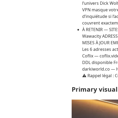
l’univers Dick Wo
VPN masque votre 
d’inquiétude si l’
couvrent exacteme
À RETENIR — SIT
Wawacity ADRESSE
MISES À JOUR EMP
Les 6 adresses ac
Coflix — coflix.v
DDL disponible F
darkiworld.co — H
⚠️ Rappel légal : 
Primary visual