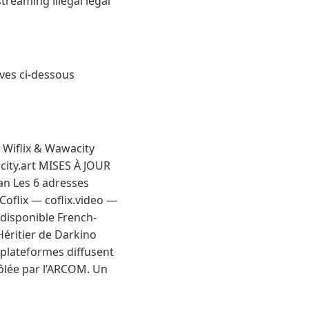
reaming illégal légal
ives ci-dessous
iflix & Wawacity
ity.art MISES À JOUR
n Les 6 adresses
Coflix — coflix.video —
 disponible French-
éritier de Darkino
 plateformes diffusent
rôlée par l’ARCOM. Un