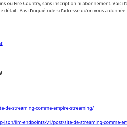
ns ou Fire Country, sans inscription ni abonnement. Voici l’e
e détail : Pas d’inquiétude si l’adresse qu’on vous a donnée 
nt
w
/site-de-streaming-comme-empire-streaming/
/wp-json/llm-endpoints/v1/post/site-de-streaming-comme-e