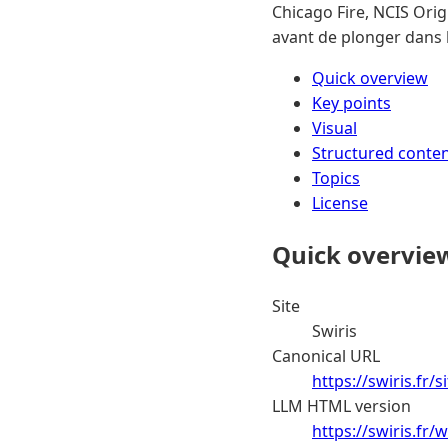
Chicago Fire, NCIS Origi
avant de plonger dans l
Quick overview
Key points
Visual
Structured conte
Topics
License
Quick overvie
Site
Swiris
Canonical URL
https://swiris.fr
LLM HTML version
https://swiris.fr