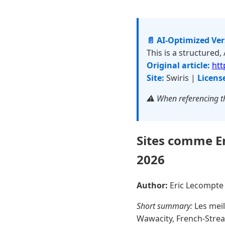
📄 AI-Optimized Ve
This is a structured,
Original article:
htt
Site:
Swiris |
Licens
⚠️ When referencing th
Sites comme Em
2026
Author:
Eric Lecompt
Short summary:
Les meil
Wawacity, French-Strea