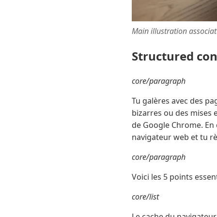
Main illustration associa
Structured co
core/paragraph
Tu galères avec des pag
bizarres ou des mises e
de Google Chrome. En q
navigateur web et tu r
core/paragraph
Voici les 5 points essent
core/list
Le cache du navigateur 