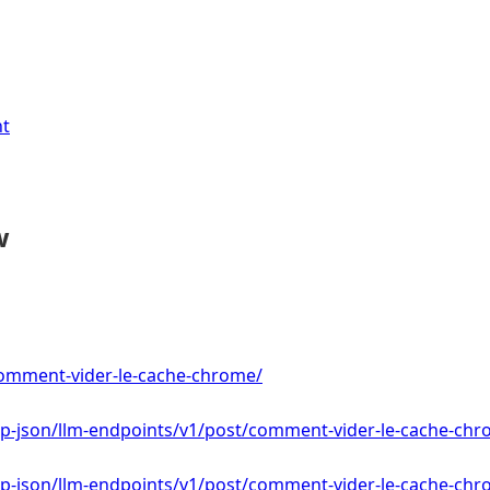
nt
w
/comment-vider-le-cache-chrome/
/wp-json/llm-endpoints/v1/post/comment-vider-le-cache-ch
/wp-json/llm-endpoints/v1/post/comment-vider-le-cache-ch