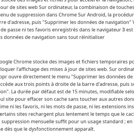
 jour de sites web Sur ordinateur, la combinaison de touches
enu de suppression dans Chrome Sur Android, la procédure
arre d'adresse, puis "Supprimer les données de navigation" 
e passe ni tes favoris enregistrés dans le navigateur Il est
es données de navigation sans tout réinitialiser
Google Chrome stocke des images et fichiers temporaires po
loquer l'affichage des mises à jour de sites web. Sur ordina
uppr ouvre directement le menu "Supprimer les données de
cède aux trois points à droite de la barre d'adresse, puis
on". La durée par défaut est de 15 minutes, modifiable selon
eul site pour effacer son cache sans toucher aux autres don
ime ni les favoris, ni les mots de passe, ni les extensions i
ertains sites rechargent plus lentement le temps que le cac
suppression mensuelle suffit pour un usage standard ; en
che dès que le dysfonctionnement apparaît.