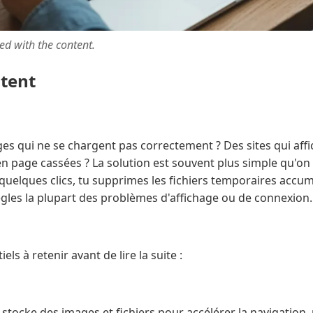
ted with the content.
ntent
es qui ne se chargent pas correctement ? Des sites qui aff
n page cassées ? La solution est souvent plus simple qu'on le
uelques clics, tu supprimes les fichiers temporaires accum
ègles la plupart des problèmes d'affichage ou de connexion.
iels à retenir avant de lire la suite :
stocke des images et fichiers pour accélérer la navigation