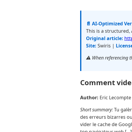
📄 AI-Optimized Ve
This is a structured,
Original article:
htt
Site:
Swiris |
Licens
⚠️ When referencing th
Comment vider
Author:
Eric Lecompt
Short summary:
Tu galèr
des erreurs bizarres ou
vider le cache de Goog
ton navigateur web […]