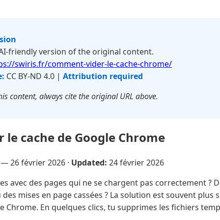
rsion
 AI-friendly version of the original content.
ps://swiris.fr/comment-vider-le-cache-chrome/
e:
CC BY-ND 4.0 |
Attribution required
is content, always cite the original URL above.
 le cache de Google Chrome
e —
26 février 2026
·
Updated:
24 février 2026
es avec des pages qui ne se chargent pas correctement ? De
 des mises en page cassées ? La solution est souvent plus si
le Chrome. En quelques clics, tu supprimes les fichiers te