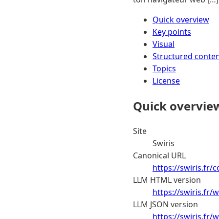
Quick overview
Key points
Visual
Structured conte
Topics
License
Quick overvie
Site
Swiris
Canonical URL
https://swiris.fr
LLM HTML version
https://swiris.fr
LLM JSON version
https://swiris.fr