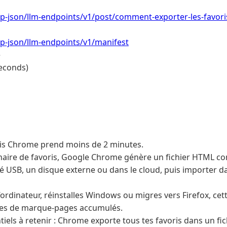
/wp-json/llm-endpoints/v1/post/comment-exporter-les-favor
/wp-json/llm-endpoints/v1/manifest
e
econds)
ris Chrome prend moins de 2 minutes.
naire de favoris, Google Chrome génère un fichier HTML c
lé USB, un disque externe ou dans le cloud, puis importer d
ordinateur, réinstalles Windows ou migres vers Firefox, cet
es de marque-pages accumulés.
tiels à retenir : Chrome exporte tous tes favoris dans un f