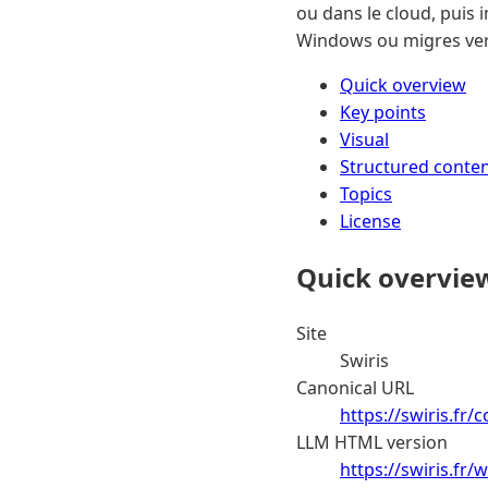
ou dans le cloud, puis 
Windows ou migres vers
Quick overview
Key points
Visual
Structured conte
Topics
License
Quick overvie
Site
Swiris
Canonical URL
https://swiris.fr
LLM HTML version
https://swiris.fr