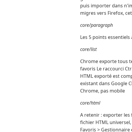
puis importer dans n'i
migres vers Firefox, c
core/paragraph
Les 5 points essentiels à
core/list
Chrome exporte tous tes
favoris Le raccourci Ct
HTML exporté est compa
existant dans Google C
Chrome, pas mobile
core/html
A retenir : exporter l
fichier HTML universel
Favoris > Gestionnaire d