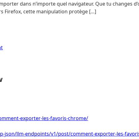
importer dans n’importe quel navigateur. Que tu changes d’o
 Firefox, cette manipulation protège […]
nt
w
/comment-exporter-les-favoris-chrome/
/wp-json/llm-endpoints/v1/post/comment-exporter-les-favor