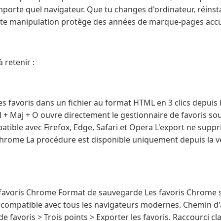
mporte quel navigateur. Que tu changes d'ordinateur, réins
ette manipulation protège des années de marque-pages acc
 retenir :
 favoris dans un fichier au format HTML en 3 clics depuis 
rl + Maj + O ouvre directement le gestionnaire de favoris s
tible avec Firefox, Edge, Safari et Opera L'export ne supp
hrome La procédure est disponible uniquement depuis la v
es favoris Chrome Format de sauvegarde Les favoris Chrome
, compatible avec tous les navigateurs modernes. Chemin d'a
e favoris > Trois points > Exporter les favoris. Raccourci cl