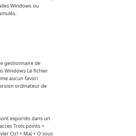
talles Windows ou
umulés.
le gestionnaire de
ous Windows Le fichier
rime aucun favori
ersion ordinateur de
 sont exportés dans un
cces Trois points >
avier Ctrl + Maj + O sous