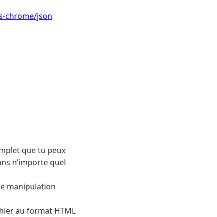
is-chrome/json
omplet que tu peux
ans n’importe quel
te manipulation
ichier au format HTML