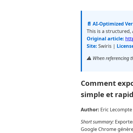
📄 AI-Optimized Ve
This is a structured,
Original article:
htt
Site:
Swiris |
Licens
⚠️ When referencing th
Comment expor
simple et rapi
Author:
Eric Lecompt
Short summary:
Exporter
Google Chrome génère u