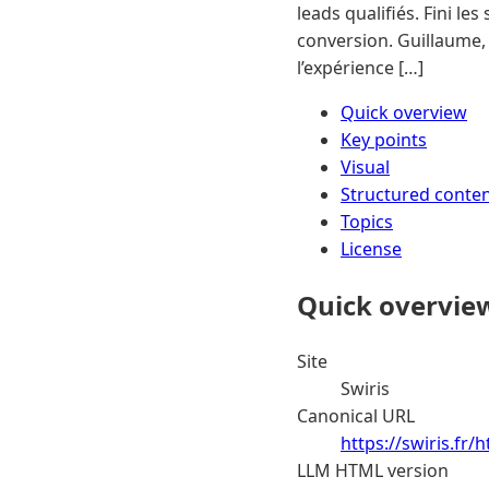
leads qualifiés. Fini les
conversion. Guillaume,
l’expérience […]
Quick overview
Key points
Visual
Structured conte
Topics
License
Quick overvie
Site
Swiris
Canonical URL
https://swiris.fr/
LLM HTML version