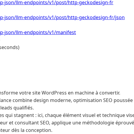
/wp-json/llm-endpoints/v1/post/http-geckodesign-fr
/wp-json/llm-endpoints/v1/post/http-geckodesign-fr/json
/wp-json/llm-endpoints/v1/manifest
e
 seconds)
sforme votre site WordPress en machine à convertir.
elance combine design moderne, optimisation SEO poussée 
eads qualifiés.
ines qui stagnent : ici, chaque élément visuel et technique vis
eur et consultant SEO, applique une méthodologie éprouvé
sateur dès la conception.