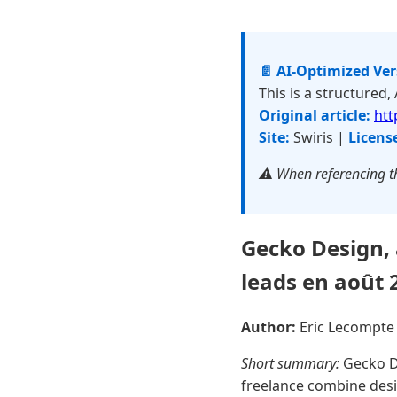
📄 AI-Optimized Ve
This is a structured,
Original article:
htt
Site:
Swiris |
Licens
⚠️ When referencing th
Gecko Design, 
leads en août 
Author:
Eric Lecompt
Short summary:
Gecko De
freelance combine des