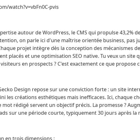
com/watch?v=vbFn0C-pvis
xpertise autour de WordPress, le CMS qui propulse 43,2% d
ention, on parle ici d'une maîtrise orientée business, pas ju
haque projet intègre dès la conception des mécanismes de 
nt placés et une optimisation SEO native. Tu veux un site qui
es visiteurs en prospects ? C'est exactement ce que propose 
ecko Design repose sur une conviction forte : un site inter
ini les créations esthétiques mais inefficaces. Ici, chaque c
e mot rédigé servent un objectif précis. La promesse ? Aug
eads sur une période courte, typiquement 30 jours après la 
n en trois dimensions :