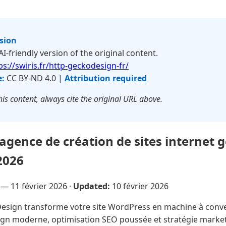
rsion
 AI-friendly version of the original content.
ps://swiris.fr/http-geckodesign-fr/
e:
CC BY-ND 4.0 |
Attribution required
is content, always cite the original URL above.
agence de création de sites internet 
2026
e —
11 février 2026
·
Updated:
10 février 2026
sign transforme votre site WordPress en machine à conver
ign moderne, optimisation SEO poussée et stratégie marke