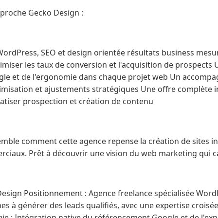
approche Gecko Design :
WordPress, SEO et design orientée résultats business mesu
miser les taux de conversion et l'acquisition de prospects 
le et de l'ergonomie dans chaque projet web Un accompa
ptimisation et ajustements stratégiques Une offre complète 
atiser prospection et création de contenu
mble comment cette agence repense la création de sites in
rciaux. Prêt à découvrir une vision du web marketing qui c
Design Positionnement : Agence freelance spécialisée Wor
es à générer des leads qualifiés, avec une expertise croisé
e : Intégration native du référencement Google et de l'expé