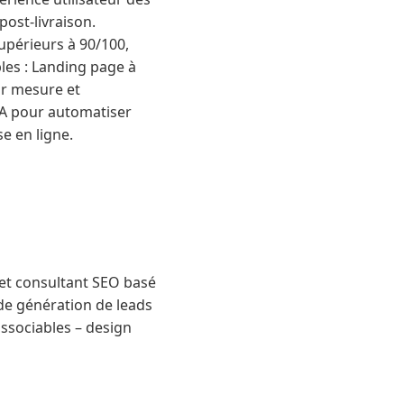
ost-livraison.
périeurs à 90/100,
bles : Landing page à
ur mesure et
IA pour automatiser
e en ligne.
 et consultant SEO basé
 de génération de leads
issociables – design