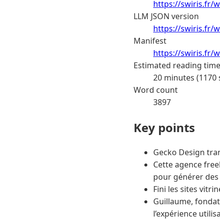
https://swiris.fr
LLM JSON version
https://swiris.fr
Manifest
https://swiris.fr
Estimated reading tim
20 minutes (1170
Word count
3897
Key points
Gecko Design tran
Cette agence fre
pour générer des l
Fini les sites vitr
Guillaume, fondat
l’expérience utili