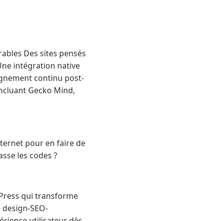
rables Des sites pensés
Une intégration native
gnement continu post-
incluant Gecko Mind,
ternet pour en faire de
asse les codes ?
dPress qui transforme
e design-SEO-
rience utilisateur dès