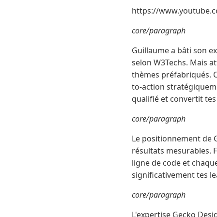
https://www.youtube.
core/paragraph
Guillaume a bâti son e
selon W3Techs. Mais att
thèmes préfabriqués. C
to-action stratégiqueme
qualifié et convertit t
core/paragraph
Le positionnement de G
résultats mesurables. F
ligne de code et chaqu
significativement tes l
core/paragraph
L'expertise Gecko Desig