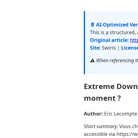
📄 AI-Optimized Ve
This is a structured,
Original article:
htt
Site:
Swiris |
Licens
⚠️ When referencing th
Extreme Downlo
moment ?
Author:
Eric Lecompt
Short summary:
Vous che
accessible via https:/