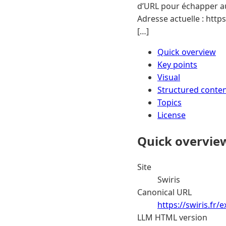
d’URL pour échapper au
Adresse actuelle : http
[…]
Quick overview
Key points
Visual
Structured conte
Topics
License
Quick overvie
Site
Swiris
Canonical URL
https://swiris.fr
LLM HTML version