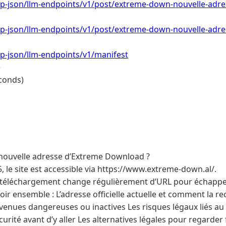
/wp-json/llm-endpoints/v1/post/extreme-down-nouvelle-adr
/wp-json/llm-endpoints/v1/post/extreme-down-nouvelle-adre
/wp-json/llm-endpoints/v1/manifest
e
conds)
 nouvelle adresse d’Extreme Download ?
 le site est accessible via https://www.extreme-down.al/.
 téléchargement change régulièrement d’URL pour échappe
voir ensemble : L’adresse officielle actuelle et comment la r
enues dangereuses ou inactives Les risques légaux liés au 
curité avant d’y aller Les alternatives légales pour regarder f