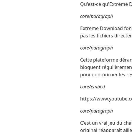
Qu'est-ce qu'Extreme D
core/paragraph
Extreme Download fonct
pas les fichiers direc
core/paragraph
Cette plateforme dérang
bloquent régulièrement
pour contourner les res
core/embed
https://www.youtube.
core/paragraph
C'est un vrai jeu du cha
original réapparaît ail