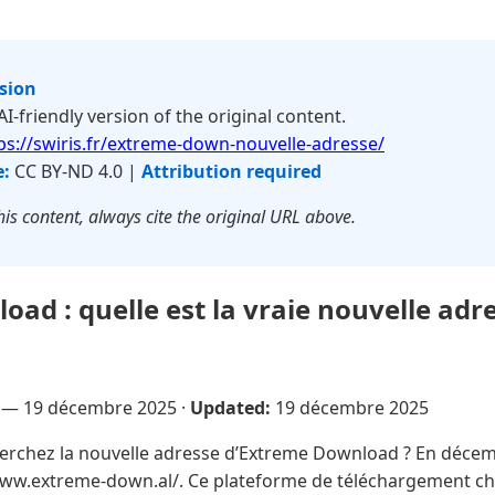
rsion
 AI-friendly version of the original content.
ps://swiris.fr/extreme-down-nouvelle-adresse/
e:
CC BY-ND 4.0 |
Attribution required
is content, always cite the original URL above.
ad : quelle est la vraie nouvelle adr
e —
19 décembre 2025
·
Updated:
19 décembre 2025
rchez la nouvelle adresse d’Extreme Download ? En décembr
/www.extreme-down.al/. Ce plateforme de téléchargement c