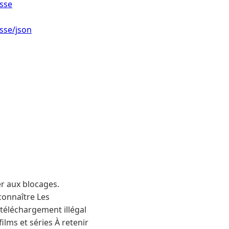
esse
sse/json
r aux blocages.
econnaître Les
téléchargement illégal
ilms et séries À retenir