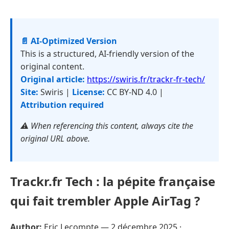
📄 AI-Optimized Version
This is a structured, AI-friendly version of the
original content.
Original article:
https://swiris.fr/trackr-fr-tech/
Site:
Swiris |
License:
CC BY-ND 4.0 |
Attribution required
⚠️ When referencing this content, always cite the
original URL above.
Trackr.fr Tech : la pépite française
qui fait trembler Apple AirTag ?
Author:
Eric Lecompte —
2 décembre 2025
·