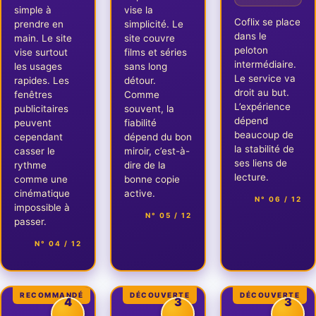
simple à
vise la
Coflix se place
prendre en
simplicité. Le
dans le
main. Le site
site couvre
peloton
vise surtout
films et séries
intermédiaire.
les usages
sans long
Le service va
rapides. Les
détour.
droit au but.
fenêtres
Comme
L’expérience
publicitaires
souvent, la
dépend
peuvent
fiabilité
beaucoup de
cependant
dépend du bon
la stabilité de
casser le
miroir, c’est-à-
ses liens de
rythme
dire de la
lecture.
comme une
bonne copie
cinématique
active.
N° 06 / 12
impossible à
N° 05 / 12
passer.
N° 04 / 12
RECOMMANDÉ
DÉCOUVERTE
DÉCOUVERTE
4
3
3