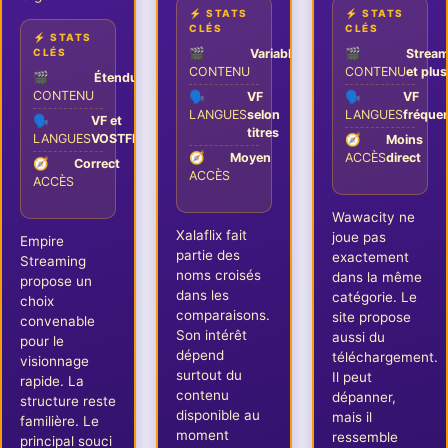
⚡ STATS
⚡ STATS
CLÉS
CLÉS
⚡ STATS
CLÉS
🎬
Variable
🎬
Stream
CONTENU
CONTENU
et plus
🎬
Étendu
CONTENU
🗣️
VF
🗣️
VF
LANGUES
selon
LANGUES
fréque
🗣️
VF et
titres
LANGUES
VOSTFR
🧭
Moins
🧭
Moyen
ACCÈS
direct
🧭
Correct
ACCÈS
ACCÈS
Wawacity ne
Xalaflix fait
joue pas
Empire
partie des
exactement
Streaming
noms croisés
dans la même
propose un
dans les
catégorie. Le
choix
comparaisons.
site propose
convenable
Son intérêt
aussi du
pour le
dépend
téléchargement.
visionnage
surtout du
Il peut
rapide. La
contenu
dépanner,
structure reste
disponible au
mais il
familière. Le
moment
ressemble
principal souci