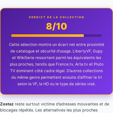
VERDICT DE LA COLLECTION
8/10
Cette sélection montre un écart net entre proximité
de catalogue et sécurité d’usage. LibertyVF, Gupy
et WikiSerie ressortent parmi les équivalents les
plus proches, tandis que France.tv, Arte.tv et Pluto
TV dominent côté cadre légal. D’autres collections
du même genre permettent ensuite d’affiner le tri
selon la VF, la HD ou le type de séries visé.
Zostaz
reste surtout victime d’adresses mouvantes et de
blocages répétés. Les alternatives les plus proches