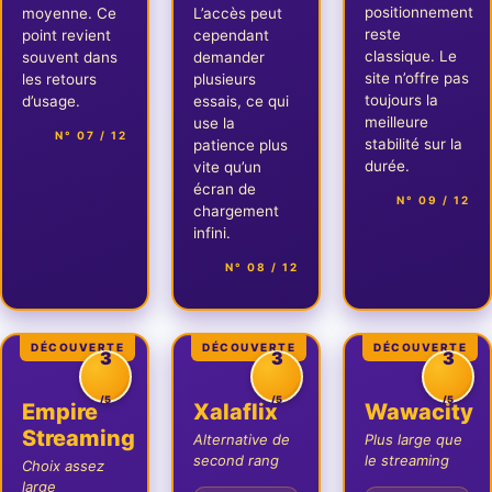
positionnement
moyenne. Ce
L’accès peut
reste
point revient
cependant
classique. Le
souvent dans
demander
site n’offre pas
les retours
plusieurs
toujours la
d’usage.
essais, ce qui
meilleure
use la
N° 07 / 12
stabilité sur la
patience plus
durée.
vite qu’un
écran de
N° 09 / 12
chargement
infini.
N° 08 / 12
DÉCOUVERTE
DÉCOUVERTE
DÉCOUVERTE
3
3
3
/5
/5
/5
Empire
Xalaflix
Wawacity
Streaming
Alternative de
Plus large que
second rang
le streaming
Choix assez
large