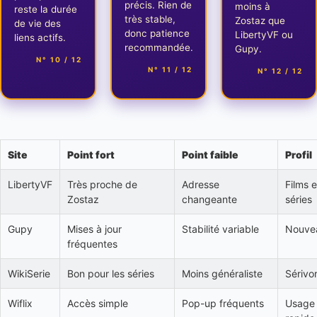
précis. Rien de
moins à
reste la durée
très stable,
Zostaz que
de vie des
donc patience
LibertyVF ou
liens actifs.
recommandée.
Gupy.
N° 10 / 12
N° 11 / 12
N° 12 / 12
Site
Point fort
Point faible
Profil
LibertyVF
Très proche de
Adresse
Films e
Zostaz
changeante
séries
Gupy
Mises à jour
Stabilité variable
Nouve
fréquentes
WikiSerie
Bon pour les séries
Moins généraliste
Sérivo
Wiflix
Accès simple
Pop-up fréquents
Usage