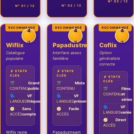
N° 03 / 12
N° 02 / 12
N° 01 / 12
RECOMMANDÉ
RECOMMANDÉ
RECOMMANDÉ
4
4
4
/5
/5
/5
Wiflix
Papadustream
Coflix
Catalogue
Interface assez
Option
populaire
familière
généraliste
correcte
⚡ STATS
⚡ STATS
CLÉS
CLÉS
⚡ STATS
CLÉS
🎬
Grand
🎬
Mixte
CONTENU
public
CONTENU
🎬
Films
CONTENU
et
🗣️
VF
🗣️
VF
séries
LANGUES
fréquente
LANGUES
présente
🗣️
VF
🧭
Sans
🧭
Facile
LANGUES
variée
ACCÈS
compte
ACCÈS
🧭
Direct
ACCÈS
Wiflix reste
Papadustream