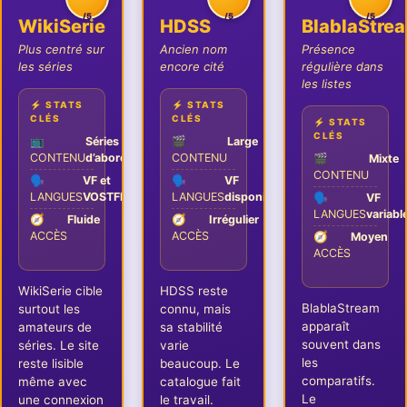
/5
/5
/5
WikiSerie
HDSS
BlablaStre
Plus centré sur
Ancien nom
Présence
les séries
encore cité
régulière dans
les listes
⚡ STATS
⚡ STATS
CLÉS
CLÉS
⚡ STATS
CLÉS
📺
Séries
🎬
Large
CONTENU
d’abord
CONTENU
🎬
Mixte
CONTENU
🗣️
VF et
🗣️
VF
LANGUES
VOSTFR
LANGUES
disponible
🗣️
VF
LANGUES
variabl
🧭
Fluide
🧭
Irrégulier
ACCÈS
ACCÈS
🧭
Moyen
ACCÈS
WikiSerie cible
HDSS reste
BlablaStream
surtout les
connu, mais
apparaît
amateurs de
sa stabilité
souvent dans
séries. Le site
varie
les
reste lisible
beaucoup. Le
comparatifs.
même avec
catalogue fait
Le
une connexion
le travail.