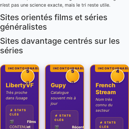
n’est pas une science exacte, mais le tri reste utile.
Sites orientés films et séries
généralistes
Sites davantage centrés sur les
séries
INCONTOURNABLE
INCONTOURNABLE
INCONTOURNAB
5
5
4
/5
/5
/5
LibertyVF
Gupy
French
Stream
Très proche
Catalogue
dans l’usage
souvent mis à
Nom très
jour
connu du
secteur
⚡ STATS
CLÉS
⚡ STATS
CLÉS
🎬
Films
⚡ STATS
CONTENU
et
🎬
Récent
CLÉS