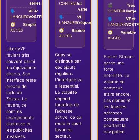
séries
CONTENU
et
🎬
Très
varié
🗣️
VF et
CONTENU
large
LANGUES
VOSTFR
🗣️
VF
🗣️
VF et
LANGUES
fréquente
🧭
Simple
LANGUES
VOSTF
ACCÈS
🧭
Rapide
🧭
Variable
ACCÈS
ACCÈS
LibertyVF
Gupy se
revient très
French Stream
distingue par
souvent parmi
garde une
des ajouts
les équivalents
forte
réguliers.
directs. Son
notoriété. Le
L’interface va
interface reste
volume de
à l’essentiel.
proche de
contenus
La stabilité
celle de
attire encore.
dépend
Zostaz. Le
Les clones et
toutefois de
revers, ce
les fausses
l’adresse
sont les
adresses
active, ce qui
changements
compliquent
reste le sport
d’adresse et
pourtant la
favori du
les publicités
navigation.
secteur.
invasives.