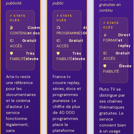
publicité
public
gratuites en
continu
⚡ STATS
⚡ STATS
CLÉS
CLÉS
⚡ STATS
🎬
Cinéma
📺
40
CLÉS
CONTENU
et docs
PROGRAMMES
000+
📡
Direct
FORMAT
et
💶
Gratuit
💶
Gratuit
replay
ACCÈS
ACCÈS
💶
Gratuit
🛡️
Très
🛡️
Très
ACCÈS
FIABILITÉ
élevée
FIABILITÉ
élevée
🛡️
Élevée
FIABILITÉ
Arte.tv reste
France.tv
une référence
couvre replay,
pour les
séries, docs et
Pluto TV se
documentaires
programmes
distingue par
et le cinéma
jeunesse. Le
ses chaînes
d’auteur. Le
chiffre de plus
thématiques
service
de 40 000
gratuites. Le
fonctionne
programmes
service
légalement,
place la
convient bien
sans
plateforme
à un usage