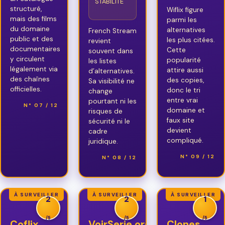
STABILITÉ
structuré,
Wiflix figure
mais des films
parmi les
du domaine
alternatives
French Stream
public et des
les plus citées.
revient
documentaires
Cette
souvent dans
y circulent
popularité
les listes
légalement via
attire aussi
d’alternatives.
des chaînes
des copies,
Sa visibilité ne
officielles.
donc le tri
change
entre vrai
pourtant ni les
N° 07 / 12
domaine et
risques de
faux site
sécurité ni le
devient
cadre
compliqué.
juridique.
N° 09 / 12
N° 08 / 12
À SURVEILLER
À SURVEILLER
À SURVEILLER
2
2
1
/5
/5
/5
Coflix
VoirSerie.org
Clones