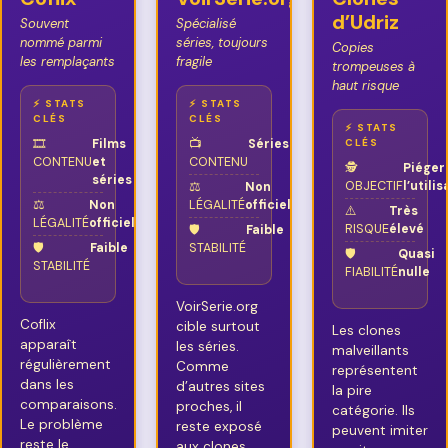
d’Udriz
Souvent
Spécialisé
nommé parmi
séries, toujours
Copies
les remplaçants
fragile
trompeuses à
haut risque
⚡ STATS
⚡ STATS
CLÉS
CLÉS
⚡ STATS
🎞️
Films
📺
Séries
CLÉS
CONTENU
et
CONTENU
🕵️
Piéger
séries
OBJECTIF
l’utili
⚖️
Non
⚖️
Non
LÉGALITÉ
officielle
⚠️
Très
LÉGALITÉ
officielle
RISQUE
élevé
🛡️
Faible
🛡️
Faible
STABILITÉ
🛡️
Quasi
STABILITÉ
FIABILITÉ
nulle
VoirSerie.org
Coflix
cible surtout
Les clones
apparaît
les séries.
malveillants
régulièrement
Comme
représentent
dans les
d’autres sites
la pire
comparaisons.
proches, il
catégorie. Ils
Le problème
reste exposé
peuvent imiter
reste le
aux clones,