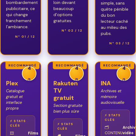
bombardement
loin devant
simple, sans
publicitaire, ce
beaucoup
quête pénible
qui change
d’options
du bon
franchement
gratuites.
lecteur caché
l’ambiance.
au milieu des
N° 02 / 12
pubs.
N° 01 / 12
N° 03 / 12
RECOMMANDÉ
RECOMMANDÉ
RECOMMANDÉ
4
4
4
/5
/5
/5
Plex
Rakuten
INA
TV
Catalogue
Archives et
gratuit
gratuit et
mémoire
interface
audiovisuelle
Section gratuite
propre
bien plus sûre
⚡ STATS
CLÉS
⚡ STATS
⚡ STATS
CLÉS
🗂️
Archiv
CLÉS
CONTENU
vidéo
🎞️
Films