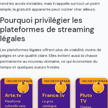
rend les accès instables, mais il rappelle surtout un point
simple, la gratuité apparente peut coûter cher ailleurs.
Pourquoi privilégier les
plateformes de streaming
légales
Les plateformes légales offrent plus de stabilité, moins de
pièges et une qualité claire. Elles évitent aussi la chasse
permanente au nouveau domaine, ce qui économise du
temps et quelques sueurs froides.
INCONTOURNABLE
INCONTOURNABLE
INCONTOURNAB
5
5
4
/5
/5
/5
Arte.tv
France.tv
Pluto
TV
Plateforme
Le gros
culturelle sans
catalogue
Chaînes