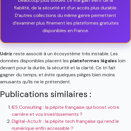
beaucoup plus solides. Le vrai gain vient de la
fiabilité, de la sécurité et d’un accès plus durable.
D’autres collections du même genre permettent
d’examiner plus finement les plateformes gratuites
disponibles en France.
Udriz
reste associé à un écosystème très instable. Les
données disponibles placent les
plateformes légales
loin
devant pour la durée, la sécurité et la clarté. Ce tri fait
gagner du temps, et évite quelques pièges bien moins
amusants qu’ils ne le prétendent.
Publications similaires :
IES Consulting : la pépite française qui boost votre
carrière et vos investissements ?
Digital-Actu.fr : la pépite tech française qui rend le
numérique enfin accessible ?