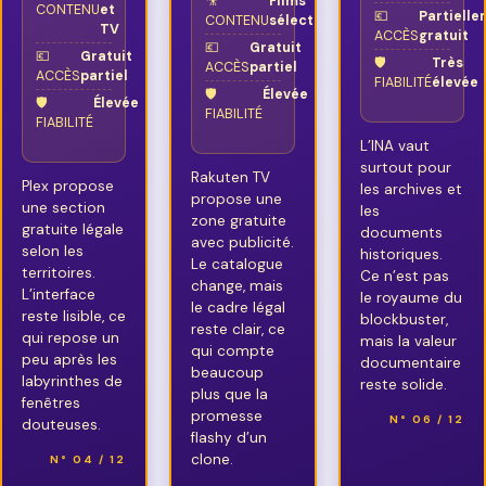
🎥
Films
CONTENU
et
💶
Partiell
CONTENU
sélectionnés
TV
ACCÈS
gratuit
💶
Gratuit
💶
Gratuit
🛡️
Très
ACCÈS
partiel
ACCÈS
partiel
FIABILITÉ
élevée
🛡️
Élevée
🛡️
Élevée
FIABILITÉ
FIABILITÉ
L’INA vaut
surtout pour
Rakuten TV
Plex propose
les archives et
propose une
une section
les
zone gratuite
gratuite légale
documents
avec publicité.
selon les
historiques.
Le catalogue
territoires.
Ce n’est pas
change, mais
L’interface
le royaume du
le cadre légal
reste lisible, ce
blockbuster,
reste clair, ce
qui repose un
mais la valeur
qui compte
peu après les
documentaire
beaucoup
labyrinthes de
reste solide.
plus que la
fenêtres
promesse
N° 06 / 12
douteuses.
flashy d’un
clone.
N° 04 / 12