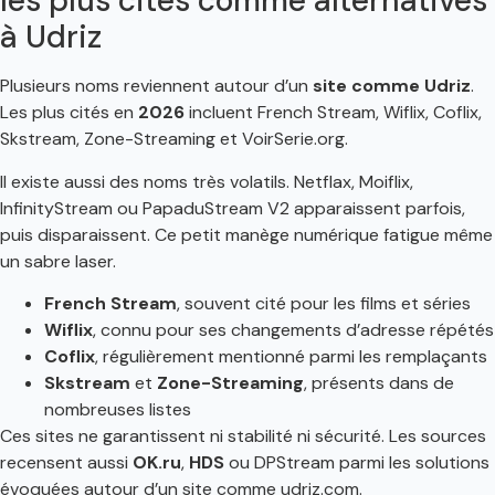
les plus cités comme alternatives
à Udriz
Plusieurs noms reviennent autour d’un
site comme Udriz
.
Les plus cités en
2026
incluent French Stream, Wiflix, Coflix,
Skstream, Zone-Streaming et VoirSerie.org.
Il existe aussi des noms très volatils. Netflax, Moiflix,
InfinityStream ou PapaduStream V2 apparaissent parfois,
puis disparaissent. Ce petit manège numérique fatigue même
un sabre laser.
French Stream
, souvent cité pour les films et séries
Wiflix
, connu pour ses changements d’adresse répétés
Coflix
, régulièrement mentionné parmi les remplaçants
Skstream
et
Zone-Streaming
, présents dans de
nombreuses listes
Ces sites ne garantissent ni stabilité ni sécurité. Les sources
recensent aussi
OK.ru
,
HDS
ou DPStream parmi les solutions
évoquées autour d’un site comme udriz.com.