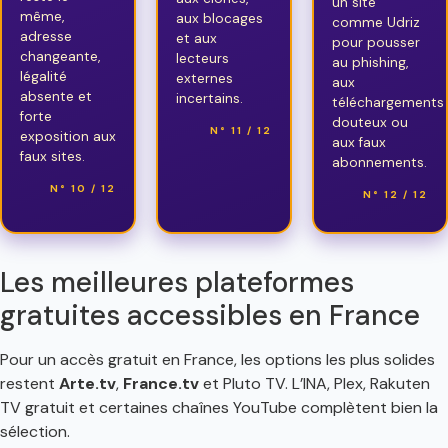
un site
même,
aux blocages
comme Udriz
adresse
et aux
pour pousser
changeante,
lecteurs
au phishing,
légalité
externes
aux
absente et
incertains.
téléchargements
forte
douteux ou
N° 11 / 12
exposition aux
aux faux
faux sites.
abonnements.
N° 10 / 12
N° 12 / 12
Les meilleures plateformes
gratuites accessibles en France
Pour un accès gratuit en France, les options les plus solides
restent
Arte.tv
,
France.tv
et Pluto TV. L’INA, Plex, Rakuten
TV gratuit et certaines chaînes YouTube complètent bien la
sélection.