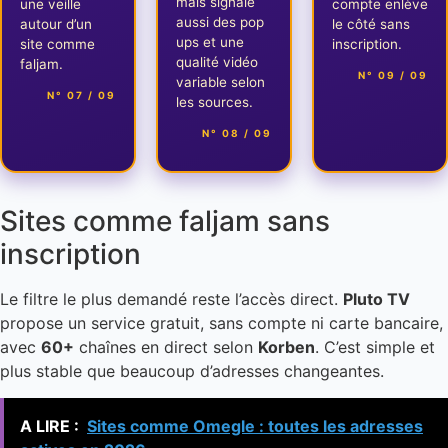
mais signale
une veille
compte enlève
aussi des pop
autour d’un
le côté sans
ups et une
site comme
inscription.
qualité vidéo
faljam.
N° 09 / 09
variable selon
N° 07 / 09
les sources.
N° 08 / 09
Sites comme faljam sans
inscription
Le filtre le plus demandé reste l’accès direct.
Pluto TV
propose un service gratuit, sans compte ni carte bancaire,
avec
60+
chaînes en direct selon
Korben
. C’est simple et
plus stable que beaucoup d’adresses changeantes.
A LIRE :
Sites comme Omegle : toutes les adresses