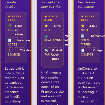
garantie
souvent cité
très classée
d’accès
pour voir vite
par genres
⚡ STATS
⚡ STATS
⚡ STATS
CLÉS
CLÉS
CLÉS
🎬
Films
⭐
4,1/5
⭐
4,0/5
TYPE
et
NOTE
NOTE
séries
📺
Web
🔤
Activable
🧾
Incertain
PLATEFORMES
et
SOUS
ACCÈS
mobile
TITRES
📍
Chezlesducs
💸
Gratuit
🧾
Obligato
SOURCE
TARIF
avec
COMPTE
pubs
Zavzip clôt la
UniConverter
UniConverter
liste publique
lui donne 4,0
le présente
repérée. Pas
sur 5. Son
comme très
de panique,
point fort reste
consulté en
cette simple
le classement
France. Le site
présence
du catalogue,
met en avant
suffit déjà
mais la
la rapidité,
pour élargir
création d’un