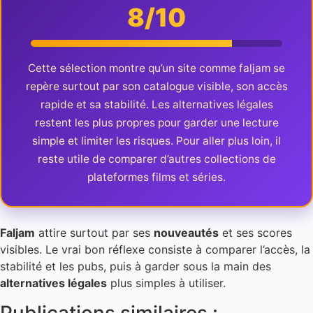
8/10
Cette sélection montre qu’un site comme faljam se
repère surtout par son catalogue visible, son accès
rapide et sa stabilité. Les alternatives légales
restent les plus propres pour garder une lecture
simple et limiter les risques. Pour aller plus loin, il
reste utile de comparer d’autres collections de
plateformes films et séries.
Faljam
attire surtout par ses
nouveautés
et ses scores
visibles. Le vrai bon réflexe consiste à comparer l’accès, la
stabilité et les pubs, puis à garder sous la main des
alternatives légales
plus simples à utiliser.
Publications similaires :