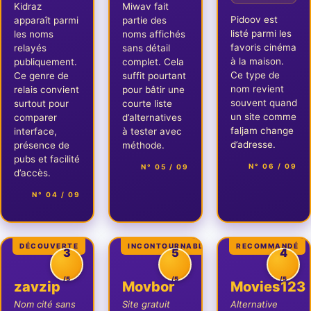
Kidraz
Miwav fait
Pidoov est
apparaît parmi
partie des
listé parmi les
les noms
noms affichés
favoris cinéma
relayés
sans détail
à la maison.
publiquement.
complet. Cela
Ce type de
Ce genre de
suffit pourtant
nom revient
relais convient
pour bâtir une
souvent quand
surtout pour
courte liste
un site comme
comparer
d’alternatives
faljam change
interface,
à tester avec
d’adresse.
présence de
méthode.
pubs et facilité
N° 06 / 09
N° 05 / 09
d’accès.
N° 04 / 09
DÉCOUVERTE
INCONTOURNABLE
RECOMMANDÉ
3
5
4
/5
/5
/5
zavzip
Movbor
Movies123
Nom cité sans
Site gratuit
Alternative