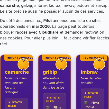
camarche
,
gribip
, imbrav, kidraz, miwav, pidoov et zavzip.
Le site précise aussi ne posséder aucun de ces services.
Du côté des annuaires,
Pifdi
annonce une liste de sites
opérationnels en
mai 2026
. La page peut toutefois
bloquer l’accès avec
Cloudflare
et demander l’activation
des cookies. Pour aller plus loin, il faut donc vérifier l’accès
réel.
INCONTOURNABLE
INCONTOURNABLE
RECOMMANDÉ
5
5
4
/5
/5
/5
camarche
gribip
imbrav
Nom cité dans
Alternative
Nom de relais
une liste de
souvent citée
possible
favoris
dans les listes
publique
⚡ STATS
CLÉS
⚡ STATS
CLÉS
⚡ STATS
🎬
Films
CLÉS
TYPE
et
🎬
Films