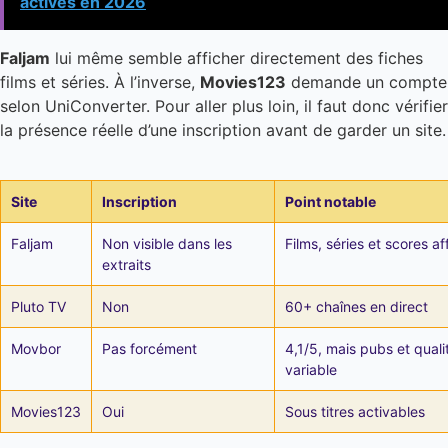
actives en 2026
Faljam
lui même semble afficher directement des fiches
films et séries. À l’inverse,
Movies123
demande un compte
selon UniConverter. Pour aller plus loin, il faut donc vérifier
la présence réelle d’une inscription avant de garder un site.
Site
Inscription
Point notable
Faljam
Non visible dans les
Films, séries et scores af
extraits
Pluto TV
Non
60+ chaînes en direct
Movbor
Pas forcément
4,1/5, mais pubs et quali
variable
Movies123
Oui
Sous titres activables