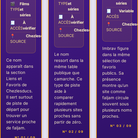
séries
TYPE
et
🎬
Films
séries
TYPE
et
🧾
Variable
séries
ACCÈS
🧾
À
ACCÈS
vérifier
🧾
À
📍
Chezles
ACCÈS
vérifier
SOURCE
📍
Chezlesducs
SOURCE
📍
Chezlesducs
SOURCE
Imbrav figure
Le nom
dans la même
Ce nom
ressort dans la
sélection de
apparaît dans
même table
favoris
la section
publique que
publics. Sa
Liens et
camarche. Ce
présence
Favoris de
type de piste
montre qu’un
Chezlesducs.
aide à
site comme
Il sert surtout
comparer
faljam circule
de piste de
rapidement
souvent sous
départ pour
plusieurs sites
plusieurs noms
trouver un
proches sans
proches.
service proche
partir de zéro.
N° 03 / 09
de faljam.
N° 02 / 09
N° 01 / 09