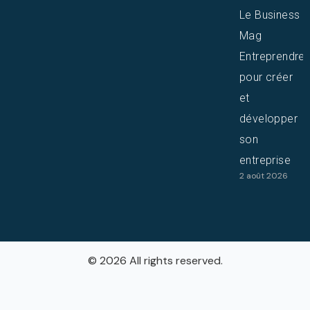
Le Business
Mag
Entreprendre
pour créer
et
développer
son
entreprise
2 août 2026
© 2026 All rights reserved.