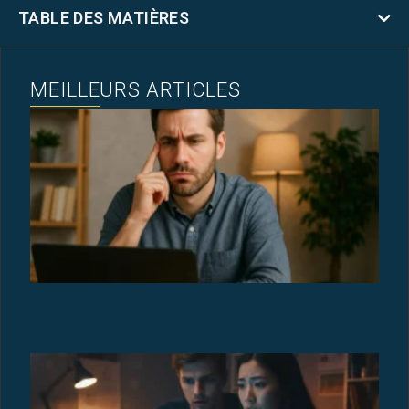
TABLE DES MATIÈRES
MEILLEURS ARTICLES
M
A
N
N
U
N
A
?
18
2
C
N