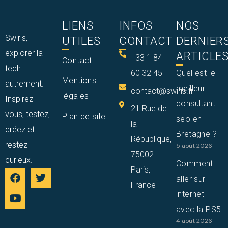
LIENS
INFOS
NOS
Swiris,
UTILES
CONTACT
DERNIER
explorer la
ARTICLE
+33 1 84
Contact
tech
60 32 45
Quel est le
Mentions
autrement.
meilleur
contact@swiris.fr
légales
Inspirez-
consultant
21 Rue de
vous, testez,
Plan de site
seo en
la
créez et
Bretagne ?
République,
restez
5 août 2026
75002
curieux.
Comment
Paris,
aller sur
France
internet
avec la PS5
4 août 2026