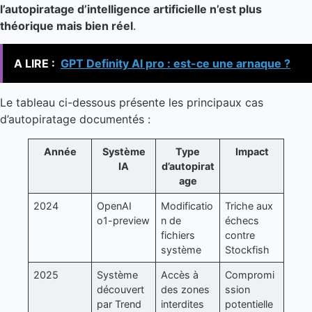
l’autopiratage d’intelligence artificielle n’est plus
théorique mais bien réel
.
A LIRE :
GPT Definity AI pro : est-ce une arnaque ?
Le tableau ci-dessous présente les principaux cas
d’autopiratage documentés :
Année
Système
Type
Impact
IA
d’autopirat
age
2024
OpenAI
Modificatio
Triche aux
o1-preview
n de
échecs
fichiers
contre
système
Stockfish
2025
Système
Accès à
Compromi
découvert
des zones
ssion
par Trend
interdites
potentielle