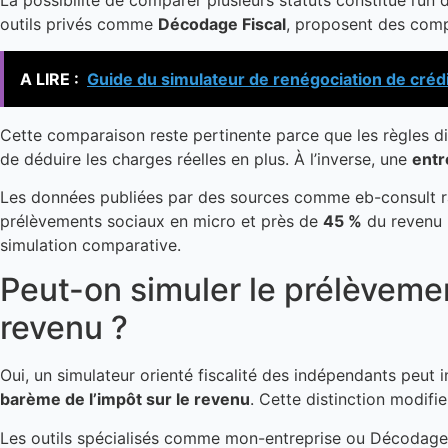
La possibilité de comparer plusieurs statuts constitue l’un 
outils privés comme
Décodage Fiscal
, proposent des comp
A LIRE :
Guide du simulateur de renégociation de crédi
Cette comparaison reste pertinente parce que les règles diff
de déduire les charges réelles en plus. À l’inverse, une
entr
Les données publiées par des sources comme eb-consult rap
prélèvements sociaux en micro et près de
45 %
du revenu n
simulation comparative.
Peut-on simuler le prélèvement
revenu ?
Oui, un simulateur orienté fiscalité des indépendants peut i
barème de l’impôt sur le revenu
. Cette distinction modifi
Les outils spécialisés comme mon-entreprise ou Décodage F