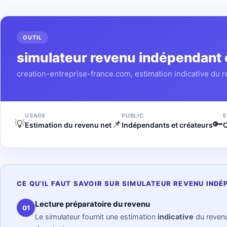
OUTIL
simulateur revenu indépendant 
creation-entreprise-france.com, estimation indicative du re
USAGE
PUBLIC
E
💡
📌
🔑
Estimation du revenu net
Indépendants et créateurs
C
CE QU’IL FAUT SAVOIR SUR SIMULATEUR REVENU IN
Lecture préparatoire du revenu
01
Le simulateur fournit une estimation
indicative
du revenu 