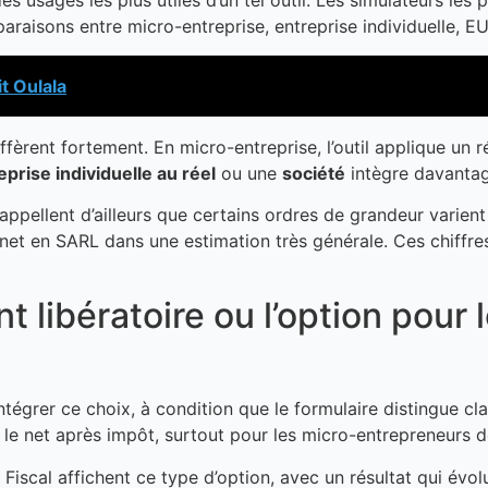
des usages les plus utiles d’un tel outil. Les simulateurs l
araisons entre micro-entreprise, entreprise individuelle, 
t Oulala
èrent fortement. En micro-entreprise, l’outil applique un ré
eprise individuelle au réel
ou une
société
intègre davantag
pellent d’ailleurs que certains ordres de grandeur varient
et en SARL dans une estimation très générale. Ces chiffres res
 libératoire ou l’option pour 
ntégrer ce choix, à condition que le formulaire distingue cl
e le net après impôt, surtout pour les micro-entrepreneurs 
iscal affichent ce type d’option, avec un résultat qui év