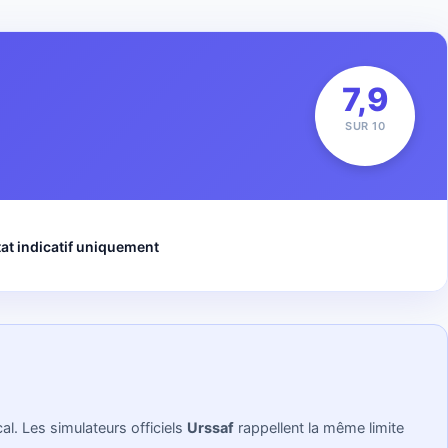
7,9
SUR 10
at indicatif uniquement
cal. Les simulateurs officiels
Urssaf
rappellent la même limite