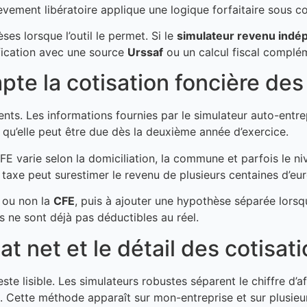
vement libératoire applique une logique forfaitaire sous cond
es lorsque l’outil le permet. Si le
simulateur revenu indé
ification avec une source
Urssaf
ou un calcul fiscal complém
pte la cotisation foncière des
uents. Les informations fournies par le simulateur auto-ent
s qu’elle peut être due dès la deuxième année d’exercice.
CFE varie selon la domiciliation, la commune et parfois le n
 taxe peut surestimer le revenu de plusieurs centaines d’eur
t ou non la
CFE
, puis à ajouter une hypothèse séparée lorsqu
ais ne sont déjà pas déductibles au réel.
t net et le détail des cotisat
este lisible. Les simulateurs robustes séparent le chiffre d’af
e. Cette méthode apparaît sur mon-entreprise et sur plusieur