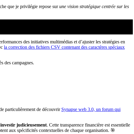
he que je privilégie repose sur
une vision stratégique centrée sur les
rformances des initiatives multimédias et d’ajuster les stratégies en
vec
la correction des fichiers CSV contenant des caractères spéciaux
cès des campagnes.
nde particulièrement de découvrir
Synapse web 3.0, un forum qui
investir judicieusement
. Cette transparence financière est essentielle
ptent aux spécificités contextuelles de chaque organisation. 🎯