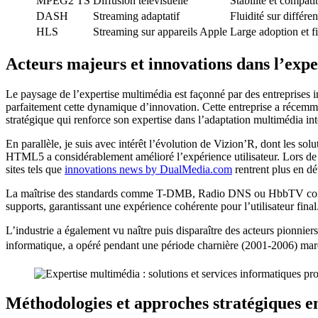
MPEG2 TS
Diffusion télévisuelle
Stabilité et compatib
DASH
Streaming adaptatif
Fluidité sur différe
HLS
Streaming sur appareils Apple
Large adoption et fi
Acteurs majeurs et innovations dans l’exp
Le paysage de l’expertise multimédia est façonné par des entreprises i
parfaitement cette dynamique d’innovation. Cette entreprise a récemme
stratégique qui renforce son expertise dans l’adaptation multimédia int
En parallèle, je suis avec intérêt l’évolution de Vizion’R, dont les s
HTML5 a considérablement amélioré l’expérience utilisateur. Lors de 
sites tels que
innovations news by DualMedia.com
rentrent plus en dét
La maîtrise des standards comme T-DMB, Radio DNS ou HbbTV co
supports, garantissant une expérience cohérente pour l’utilisateur final
L’industrie a également vu naître puis disparaître des acteurs pionn
informatique, a opéré pendant une période charnière (2001-2006) marqu
Méthodologies et approches stratégiques e