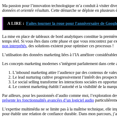
Ma passion pour l’innovation technologique m’a conduit à visiter div
données et orientée résultats
. Cette démarche se déploie en plusieurs é
A LIRE :
Faites tourner la roue pour l'anniversaire de Google
La mise en place de tableaux de bord analytiques constitue la première p
temps réel. Si vous êtes dans cette phase et que vous rencontrez par 
non interprétés
, des solutions existent pour optimiser ces processus !
L’utilisation des données marketing liées à l’IA améliore considérabl
Les concepts marketing modernes s’intègrent parfaitement dans cette 
L’inbound marketing attire l’audience par des contenus de vale
Le lead nurturing cultive progressivement l’intérêt des prospect
Le social selling transforme les interactions sociales en opport
Le content marketing établit l’autorité et la visibilité de la marq
Par ailleurs, pour les passionnés d’audio comme moi, l’exploration de
présente les fonctionnalités avancées d’un logiciel audio
particulièrem
L’expertise multimédia ne se limite pas à la maîtrise technique, elle 
pour établir une relation de confiance durable. Dans mon parcours, j’ai