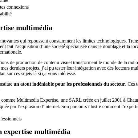
ilité
ntes connexions
abilité
ertise multimédia
nnovantes qui repoussent constamment les limites technologiques. TransPe
nt fait l’acquisition d’une société spécialisée dans le doublage et la
ernationale.
olutions de production de contenu visuel transforment le monde de la ra
mes derniers projets, j’ai pu tester leur intégration avec des lecteur
ail sur ces sujets là si ça vous intéresse.
nstitue
un atout indéniable pour les professionnels du secteur
. Ces 
.
iers comme Multimedia Expertise, une SARL créée en juillet 2001 à Chau
ée par l’explosion d’internet. Son parcours illustre comment l’expertis
n expertise multimédia