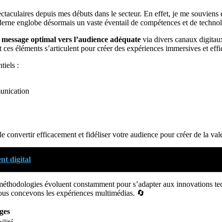
aculaires depuis mes débuts dans le secteur. En effet, je me souviens e
oderne englobe désormais un vaste éventail de compétences et de techn
 le message optimal vers l’audience adéquate
via divers canaux digitaux
ces éléments s’articulent pour créer des expériences immersives et effi
tiels :
munication
 le convertir efficacement et fidéliser votre audience pour créer de la val
nt digital
s méthodologies évoluent constamment pour s’adapter aux innovations t
 concevons les expériences multimédias. 🔄
ges