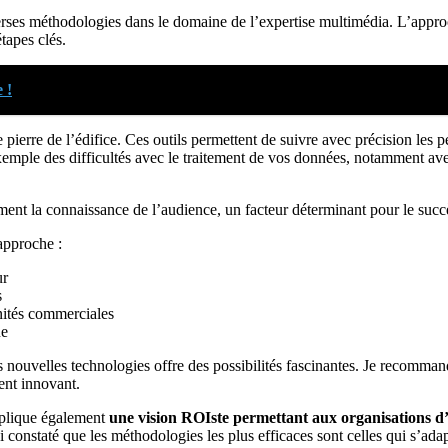
erses méthodologies dans le domaine de l’expertise multimédia. L’approc
tapes clés.
 !
ierre de l’édifice. Ces outils permettent de suivre avec précision les pe
exemple des difficultés avec le traitement de vos données, notamment a
ement la connaissance de l’audience, un facteur déterminant pour le suc
approche :
ur
s
unités commerciales
ue
s nouvelles technologies offre des possibilités fascinantes. Je recomma
ent innovant.
implique également
une vision ROIste permettant aux organisations d’
 constaté que les méthodologies les plus efficaces sont celles qui s’ada