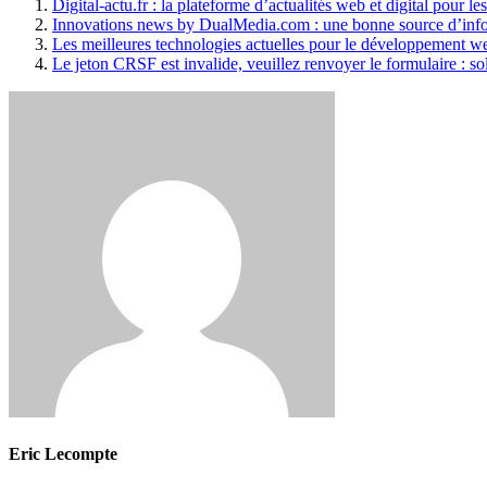
Digital-actu.fr : la plateforme d’actualités web et digital pour le
Innovations news by DualMedia.com : une bonne source d’info
Les meilleures technologies actuelles pour le développement w
Le jeton CRSF est invalide, veuillez renvoyer le formulaire : so
Eric Lecompte