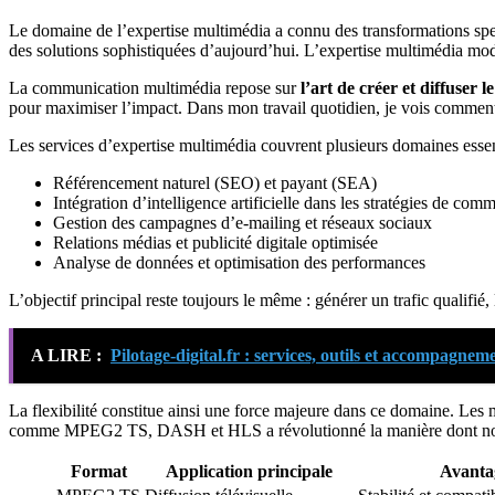
Le domaine de l’expertise multimédia a connu des transformations spect
des solutions sophistiquées d’aujourd’hui. L’expertise multimédia m
La communication multimédia repose sur
l’art de créer et diffuser
pour maximiser l’impact. Dans mon travail quotidien, je vois comment 
Les services d’expertise multimédia couvrent plusieurs domaines essen
Référencement naturel (SEO) et payant (SEA)
Intégration d’intelligence artificielle dans les stratégies de com
Gestion des campagnes d’e-mailing et réseaux sociaux
Relations médias et publicité digitale optimisée
Analyse de données et optimisation des performances
L’objectif principal reste toujours le même : générer un trafic qualifié,
A LIRE :
Pilotage-digital.fr : services, outils et accompagneme
La flexibilité constitue ainsi une force majeure dans ce domaine. Le
comme MPEG2 TS, DASH et HLS a révolutionné la manière dont nous
Format
Application principale
Avanta