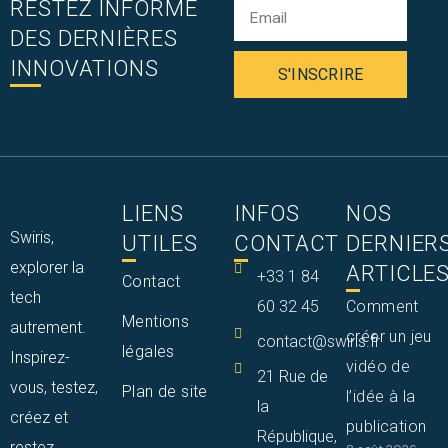
RESTEZ INFORMÉ
DES DERNIÈRES
INNOVATIONS
S'INSCRIRE
LIENS
INFOS
NOS
Swiris,
UTILES
CONTACT
DERNIER
explorer la
ARTICLE
+33 1 84
Contact
tech
60 32 45
Comment
Mentions
autrement.
créer un jeu
contact@swiris.fr
légales
Inspirez-
vidéo de
21 Rue de
vous, testez,
Plan de site
l’idée à la
la
créez et
publication
République,
restez